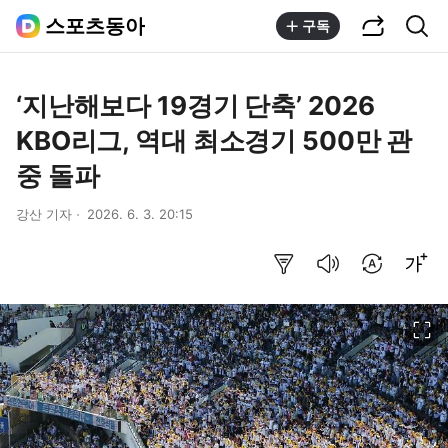
공유하기
통합검색
스포츠동아
구독
‘지난해보다 19경기 단축’ 2026
KBO리그, 역대 최소경기 500만 관
중 돌파
강산 기자
2026. 6. 3. 20:15
요약보기
음성으로 듣기
번역 설정
글씨크기 조절하기
이미지 크게 보기