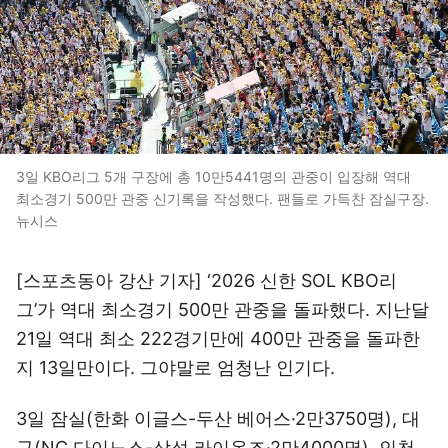
3일 KBO리그 5개 구장에 총 10만5441명의 관중이 입장해 역대
최소경기 500만 관중 신기록을 작성했다. 팬들로 가득찬 잠실구장.
뉴시스
[스포츠동아 강산 기자] ‘2026 신한 SOL KBO리
그’가 역대 최소경기 500만 관중을 돌파했다. 지난달
21일 역대 최소 222경기만에 400만 관중을 돌파한
지 13일만이다. 그야말로 엄청난 인기다.
3일 잠실(한화 이글스-두산 베어스·2만3750명), 대
구(NC 다이노스-삼성 라이온즈·2만4000명), 인천