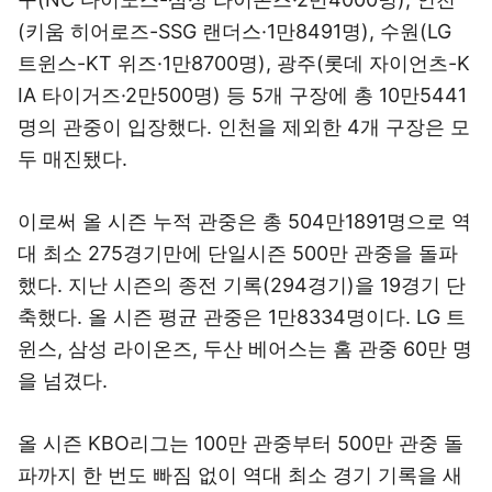
(키움 히어로즈-SSG 랜더스·1만8491명), 수원(LG
트윈스-KT 위즈·1만8700명), 광주(롯데 자이언츠-K
IA 타이거즈·2만500명) 등 5개 구장에 총 10만5441
명의 관중이 입장했다. 인천을 제외한 4개 구장은 모
두 매진됐다.
이로써 올 시즌 누적 관중은 총 504만1891명으로 역
대 최소 275경기만에 단일시즌 500만 관중을 돌파
했다. 지난 시즌의 종전 기록(294경기)을 19경기 단
축했다. 올 시즌 평균 관중은 1만8334명이다. LG 트
윈스, 삼성 라이온즈, 두산 베어스는 홈 관중 60만 명
을 넘겼다.
올 시즌 KBO리그는 100만 관중부터 500만 관중 돌
파까지 한 번도 빠짐 없이 역대 최소 경기 기록을 새