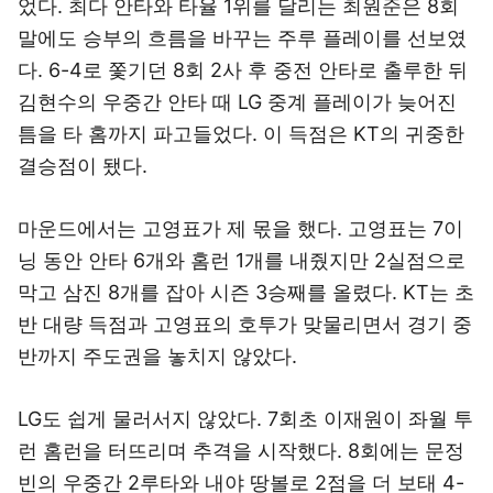
었다. 최다 안타와 타율 1위를 달리는 최원준은 8회
말에도 승부의 흐름을 바꾸는 주루 플레이를 선보였
다. 6-4로 쫓기던 8회 2사 후 중전 안타로 출루한 뒤
김현수의 우중간 안타 때 LG 중계 플레이가 늦어진
틈을 타 홈까지 파고들었다. 이 득점은 KT의 귀중한
결승점이 됐다.
마운드에서는 고영표가 제 몫을 했다. 고영표는 7이
닝 동안 안타 6개와 홈런 1개를 내줬지만 2실점으로
막고 삼진 8개를 잡아 시즌 3승째를 올렸다. KT는 초
반 대량 득점과 고영표의 호투가 맞물리면서 경기 중
반까지 주도권을 놓치지 않았다.
LG도 쉽게 물러서지 않았다. 7회초 이재원이 좌월 투
런 홈런을 터뜨리며 추격을 시작했다. 8회에는 문정
빈의 우중간 2루타와 내야 땅볼로 2점을 더 보태 4-