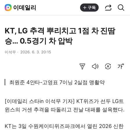
공유하기
통합검색
이데일리
구독
KT, LG 추격 뿌리치고 1점 차 진땀
승… 0.5경기 차 압박
이석무
2026. 6. 3. 20:15
요약보기
음성으로 듣기
번역 설정
글씨크기 조절하기
최원준 4안타-고영표 7이닝 2실점 맹활약
[이데일리 스타in 이석무 기자] KT위즈가 선두 LG트
윈스의 거센 추격을 따돌리고 전날 대패를 설욕했다.
KT는 3일 수원케이티위즈파크에서 열린 2026 신한