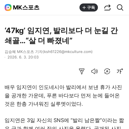
공유하기
통합검색
MK스포츠
구독
‘47kg’ 임지연, 발리보다 더 눈길 간
쇄골…“살 더 빠졌네”
김승혜 MK스포츠 기자(ksh61226@mkculture.com)
2026. 6. 3. 20:03
요약보기
음성으로 듣기
번역 설정
글씨크기 조절하기
배우 임지연이 인도네시아 발리에서 보낸 휴가 사진
을 공개한 가운데, 푸른 바다보다 먼저 눈에 들어온
것은 한층 가녀워진 실루엣이었다.
임지연은 3일 자신의 SNS에 “발리 남은짤”이라는 짧
은 글과 함께 여러 장의 사진을 올렸다. 공개된 사진