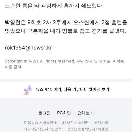
느슨한 틈을 타 과감하게 홈까지 쇄도했다.
박영현은 9회초 2사 2루에서 오스틴에게 2점 홈런을
맞았으나 구본혁을 내야 땅볼로 잡고 경기를 끝냈다.
rok1954@news1.kr
Copyright © 뉴스1. All rights reserved. 무단 전재 및 재배포, AI학습
이용 금지.
뉴스 밖 이야기, 다음 커뮤니티 웹에서 보기
로그인
PC화면
전체보기
다음뉴스 서비스안내
24시간 뉴스센터
공지사항
기사배열책임자 : 임광욱
청소년보호책임자 : 이호원