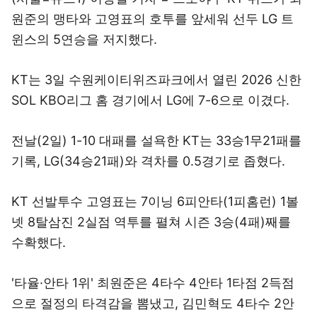
원준의 맹타와 고영표의 호투를 앞세워 선두 LG 트
윈스의 5연승을 저지했다.
KT는 3일 수원케이티위즈파크에서 열린 2026 신한
SOL KBO리그 홈 경기에서 LG에 7-6으로 이겼다.
전날(2일) 1-10 대패를 설욕한 KT는 33승1무21패를
기록, LG(34승21패)와 격차를 0.5경기로 좁혔다.
KT 선발투수 고영표는 7이닝 6피안타(1피홈런) 1볼
넷 8탈삼진 2실점 역투를 펼쳐 시즌 3승(4패)째를
수확했다.
'타율·안타 1위' 최원준은 4타수 4안타 1타점 2득점
으로 절정의 타격감을 뽐냈고, 김민혁도 4타수 2안