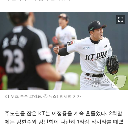
이미지 크게 보기
KT 위즈 투수 고영표. ⓒ 뉴스1 임세영 기자
주도권을 잡은 KT는 이정용을 계속 흔들었다. 2회말
에는 김현수와 김민혁이 나란히 1타점 적시타를 때렸