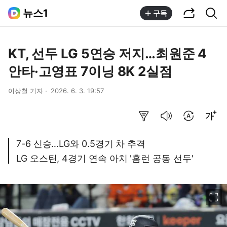
공유하기
통합검색
뉴스1
구독
KT, 선두 LG 5연승 저지…최원준 4
안타·고영표 7이닝 8K 2실점
이상철 기자
2026. 6. 3. 19:57
요약보기
음성으로 듣기
번역 설정
글씨크기 조절하기
7-6 신승…LG와 0.5경기 차 추격
LG 오스틴, 4경기 연속 아치 '홈런 공동 선두'
이미지 크게 보기