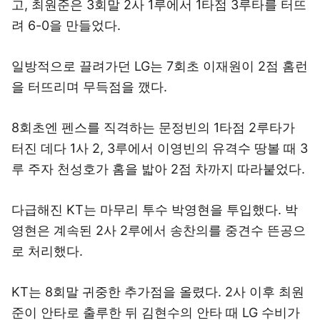
고, 최원준은 3회말 2사 1루에서 1타점 3루타를 터뜨
려 6-0을 만들었다.
일방적으로 끌려가던 LG는 7회초 이재원이 2점 홈런
을 터뜨리며 무득점을 깼다.
8회초엔 펜스를 직격하는 문정빈의 1타점 2루타가
터진 데다 1사 2, 3루에서 이영빈의 유격수 땅볼 때 3
루 주자 천성호가 홈을 밟아 2점 차까지 따라붙었다.
다급해진 KT는 마무리 투수 박영현을 투입했다. 박
영현은 계속된 2사 2루에서 송찬의를 중견수 뜬공으
로 처리했다.
KT는 8회말 귀중한 추가점을 올렸다. 2사 이후 최원
준이 안타로 출루한 뒤 김현수의 안타 때 LG 수비가