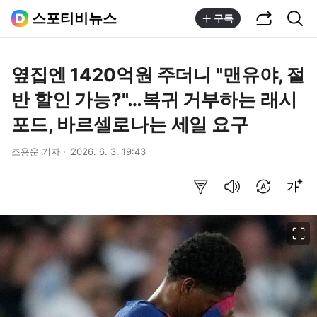
공유하기
통합검색
스포티비뉴스
구독
옆집엔 1420억원 주더니 "맨유야, 절
반 할인 가능?"…복귀 거부하는 래시
포드, 바르셀로나는 세일 요구
조용운 기자
2026. 6. 3. 19:43
요약보기
음성으로 듣기
번역 설정
글씨크기 조절하기
이미지 크게 보기