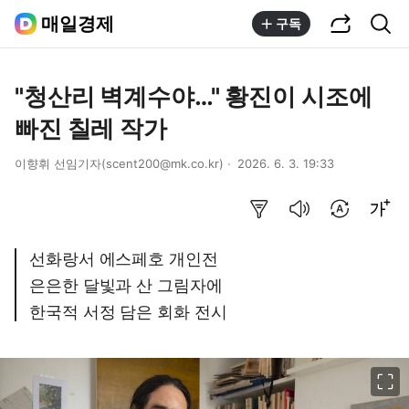
공유하기
통합검색
매일경제
구독
"청산리 벽계수야…" 황진이 시조에
빠진 칠레 작가
이향휘 선임기자(scent200@mk.co.kr)
2026. 6. 3. 19:33
요약보기
음성으로 듣기
번역 설정
글씨크기 조절하기
선화랑서 에스페호 개인전
은은한 달빛과 산 그림자에
한국적 서정 담은 회화 전시
이미지 크게 보기