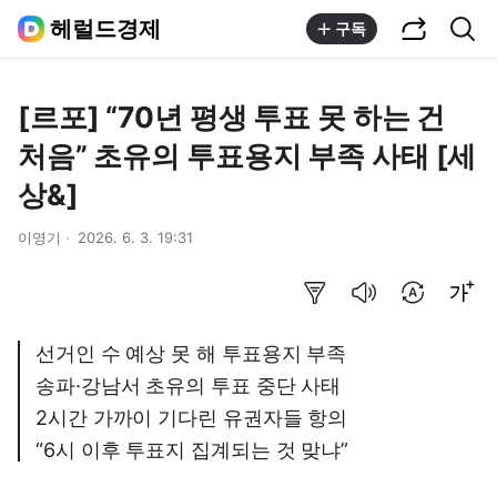
공유하기
통합검색
헤럴드경제
구독
[르포] “70년 평생 투표 못 하는 건
처음” 초유의 투표용지 부족 사태 [세
상&]
이영기
2026. 6. 3. 19:31
요약보기
음성으로 듣기
번역 설정
글씨크기 조절하기
선거인 수 예상 못 해 투표용지 부족
송파·강남서 초유의 투표 중단 사태
2시간 가까이 기다린 유권자들 항의
“6시 이후 투표지 집계되는 것 맞냐”