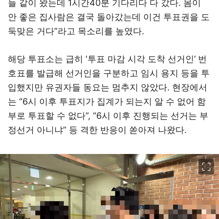
들 같이 왔는데 1시간40분 기다리다 다 갔다. 몸이
안 좋은 집사람은 결국 돌아갔는데 이건 투표권을 도
둑맞은 거다”라고 목소리를 높였다.
해당 투표소는 급히 ‘투표 마감 시각 도착 선거인’ 번
호표를 발급해 선거인을 구분하고 임시 용지 등을 투
입했지만 유권자들 동요는 멈추지 않았다. 현장에서
는 “6시 이후 투표지가 집계가 되는지 알 수 없어 함
부로 투표할 수 없다”, “6시 이후 진행되는 선거는 부
정선거 아니냐” 등 격한 반응이 쏟아져 나왔다.
이미지 크게 보기