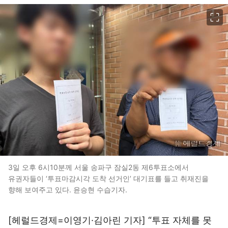
이미지 크게 보기
3일 오후 6시10분께 서울 송파구 잠실2동 제6투표소에서
유권자들이 ‘투표마감시각 도착 선거인’ 대기표를 들고 취재진을
향해 보여주고 있다. 윤승현 수습기자.
[헤럴드경제=이영기·김아린 기자] “투표 자체를 못