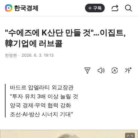
공유하기
통합검색
한국경제
구독
"수에즈에 K산단 만들 것"…이집트,
韓기업에 러브콜
한명현
2026. 6. 3. 19:13
요약보기
음성으로 듣기
번역 설정
글씨크기 조절하기
바드르 압델라티 외교장관
"투자 유치 3배 이상 늘릴 것
양국 경제·무역 협력 강화
조선·AI·방산 시너지 기대"
이미지 크게 보기