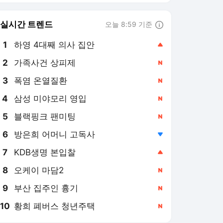
6
방은희 어머니 고독사
,하락
7
KDB생명 본입찰
,상승
8
오케이 마담2
,신규
9
부산 집주인 흉기
,신규
10
황희 폐버스 청년주택
,신규
OSEN 랭킹 뉴스
최근 3시간 집계 결과입니다.
많이 본 뉴스
1
이동건, 위험한 발언한
아내 향해 '뼈' 있는 한
마디..."아이들 앞에선 참
10시간 전
아야죠" ('이혼숙려캠
프')