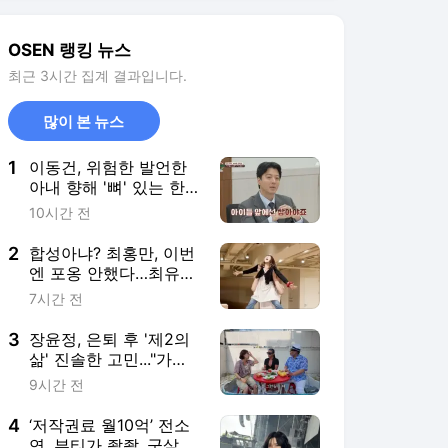
2
합성아냐? 최홍만, 이번
엔 포옹 안했다…최유정
들어올리고 ‘미소’
7시간 전
3
장윤정, 은퇴 후 '제2의
삶' 진솔한 고민..."가수
그만두면 뭘로 살까"
9시간 전
('장공장장윤정')
4
‘저작권료 월10억’ 전소
연, 부티가 좔좔..군살 제
로 복근까지!
17시간 전
5
채정안, 요즘 '부의 상
징'은 민낯 손톱..."상류
층도 아닌 주제에" 폭소
10시간 전
('채정안TV')
서비스 바로가기
뉴스
연예
스포츠
스포츠 홈
축구
해외축구