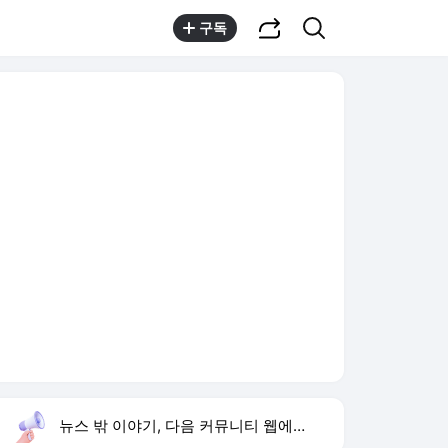
공유하기
검색
구독
뉴스 밖 이야기, 다음 커뮤니티 웹에서 보기
실시간 트렌드
오늘 8:59 기준
툴팁보기
1
하영 4대째 의사 집안
,상승
2
가족사건 상피제
,신규
3
폭염 온열질환
,신규
4
삼성 미야모리 영입
,신규
5
블랙핑크 팬미팅
,신규