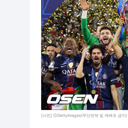
[사진] ⓒGettyimages(무단전재 및 재배포 금지)