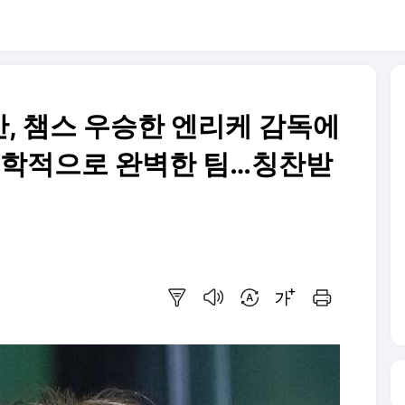
스만, 챔스 우승한 엔리케 감독에
철학적으로 완벽한 팀…칭찬받
요약보기
음성으로 듣기
번역 설정
글씨크기 조절하기
인쇄하기