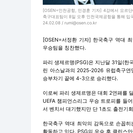
[OSEN=인천공항, 민경훈 기자] 4강에서 요르
축구대표팀이 8일 오후 인천국제공항을 통해 입국
24.02.08 / rumi@osen.co.kr
[OSEN=서정환 기자] 한국축구 역대 최
우승팀을 칭찬했다.
파리 생제르맹(PSG)은 지난달 31일(
린 아스날과의 2025-2026 유럽축구연
승부차기 끝에 4-3으로 승리했다.
이로써 파리 생제르맹은 대회 2연패를 달
UEFA 챔피언스리그 우승 트로피를 들
서 벤치서 대기했지만 단 1초도 출전기회
한국축구 역대 최악의 감독으로 손꼽히는
활동하고 있다. PSG의 우승 후 클린스