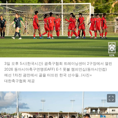
3일 오후 5시(한국시간) 괌축구협회 트레이닝센터 2구장에서 열린
2026 동아시아축구연맹(EAFF) E-1 풋볼 챔피언십(동아시안컵)
예선 1차전 괌전에서 골을 터뜨린 한국 선수들. /사진=
대한축구협회 제공
이미지 크게 보기