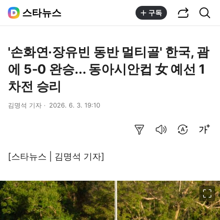
공유하기
통합검색
스타뉴스
구독
'손화연·장유빈 동반 멀티골' 한국, 괌
에 5-0 완승... 동아시안컵 女 예선 1
차전 승리
김명석 기자
2026. 6. 3. 19:10
요약보기
음성으로 듣기
번역 설정
글씨크기 조절하기
[스타뉴스 | 김명석 기자]
이미지 크게 보기