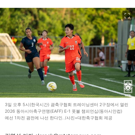
이미지 크게 보기
3일 오후 5시(한국시간) 괌축구협회 트레이닝센터 2구장에서 열린
2026 동아시아축구연맹(EAFF) E-1 풋볼 챔피언십(동아시안컵)
예선 1차전 괌전에 나선 한다인. /사진=대한축구협회 제공