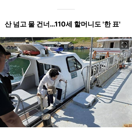
산 넘고 물 건너…110세 할머니도 '한 표'
이미지 크게 보기