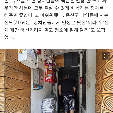
은 "뉴스를 보면 정치인들이 국민은 신경 안 쓰고 싸
우기만 하는데 모두 잘살 수 있게 화합하는 정치를
해주면 좋겠다"고 아쉬워했다. 용산구 남영동에 사는
신모(71)씨는 "정치인들에게 민생은 뒷전"이라며 "선
거 때만 굽신거리지 말고 평소에 잘해 달라"고 꼬집
었다.
이미지 크게 보기