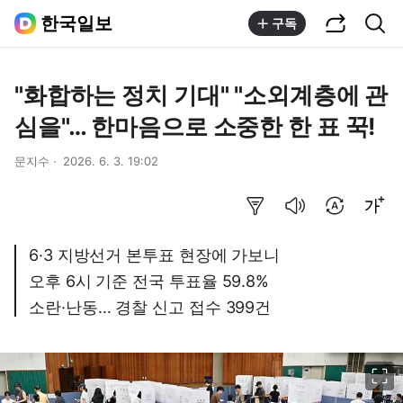
공유하기
통합검색
한국일보
구독
"화합하는 정치 기대" "소외계층에 관
심을"… 한마음으로 소중한 한 표 꾹!
문지수
2026. 6. 3. 19:02
요약보기
음성으로 듣기
번역 설정
글씨크기 조절하기
6·3 지방선거 본투표 현장에 가보니
오후 6시 기준 전국 투표율 59.8%
소란·난동… 경찰 신고 접수 399건
이미지 크게 보기