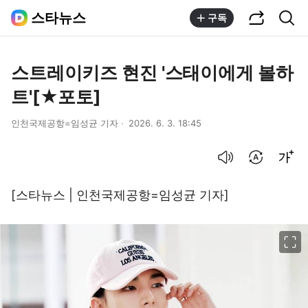
공유하기
통합검색
스타뉴스
구독
스트레이키즈 현진 '스태이에게 볼하
트'[★포토]
인천국제공항=임성균 기자
2026. 6. 3. 18:45
음성으로 듣기
번역 설정
글씨크기 조절하기
[스타뉴스 | 인천국제공항=임성균 기자]
이미지 크게 보기