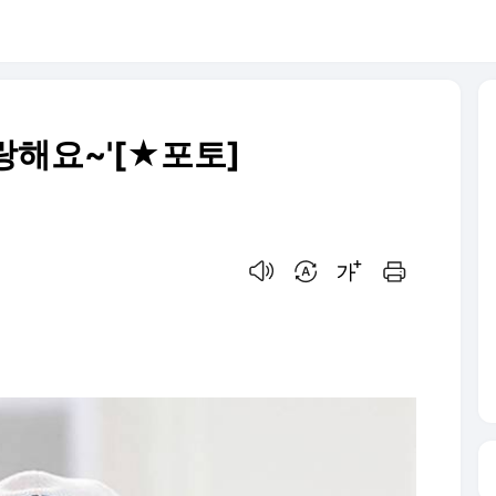
랑해요~'[★포토]
음성으로 듣기
번역 설정
글씨크기 조절하기
인쇄하기