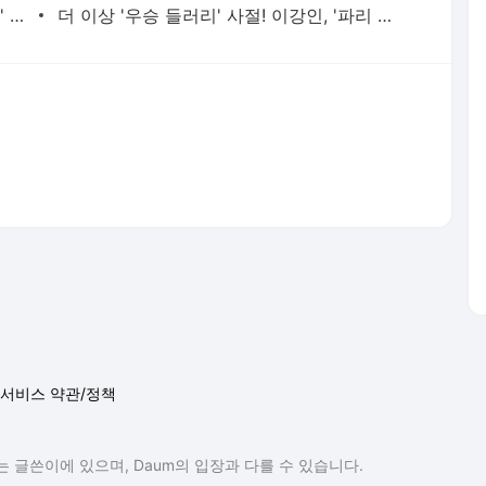
"세상 제일 예뻐"..'17세 연하 배우 열애설' 성시경, 문가영과 조용히 컴백 [스타이슈] | 스타뉴스
더 이상 '우승 들러리' 사절! 이강인, '파리 생활 청산' 결단→아틀레티코 이적 '급물살'... 월드컵
서비스 약관/정책
 글쓴이에 있으며, Daum의 입장과 다를 수 있습니다.