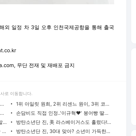
진이 해외 일정 차 3일 오후 인천국제공항을 통해 출국
co.kr
orea.com, 무단 전재 및 재배포 금지
론사로 이동합니다.
[전문] '나솔' 31기 옥순, '걸스토크' 채팅 내용 공개 "순자 왕따 분위기 없었다" | 스타뉴스
1위 아일릿 원희, 2위 리센느 원이, 3위 코르티스 건호 | 스타뉴스
이민정, 집안 대단했다더니.."압구정 3대 여신, 경험해보지 못한 부티" | 스타뉴스
손담비도 직접 인정..'이규혁♥' 붕어빵 딸에 '행복' | 스타뉴스
임지연, 발리 빛낸 과감 수영복 자태..'뼈말라' 몸매 인증 | 스타뉴스
방탄소년단 진, 美 라스베이거스도 홀렸다!..역시 '투어 남신' | 스타뉴스
지민 향한 무한 사랑♥ '침침트레인' 부산 누빈다 | 스타뉴스
방탄소년단 진, 30대 맞아? 소년미 가득한 양갈래 머리 눈길 | 스타뉴스