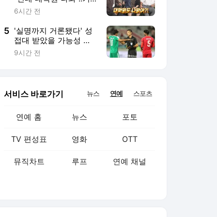
TV 편성표
영화
OTT
뮤직차트
루프
연예 채널