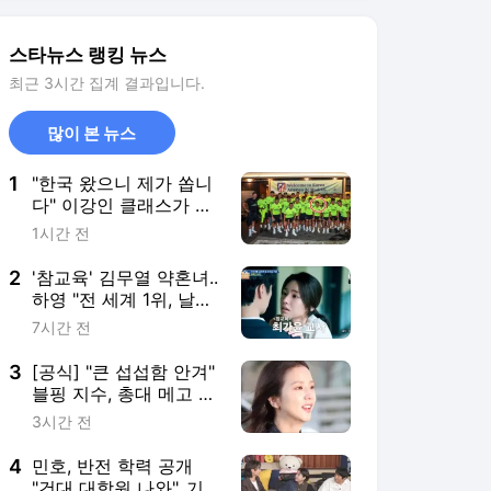
2
'참교육' 김무열 약혼녀..
하영 "전 세계 1위, 날로
먹어" 쿨한 인정 [옥문
7시간 전
아]
3
[공식] "큰 섭섭함 안겨"
블핑 지수, 총대 메고 공
개 사과 [스타이슈]
3시간 전
4
민호, 반전 학력 공개
"건대 대학원 나와"..기
안84 "고졸인 줄" 깜짝
6시간 전
[나혼산]
5
'실명까지 거론됐다' 성
접대 받았을 가능성 커
진 日심판진, 일본도 초
9시간 전
긴장
서비스 바로가기
뉴스
연예
스포츠
연예 홈
뉴스
포토