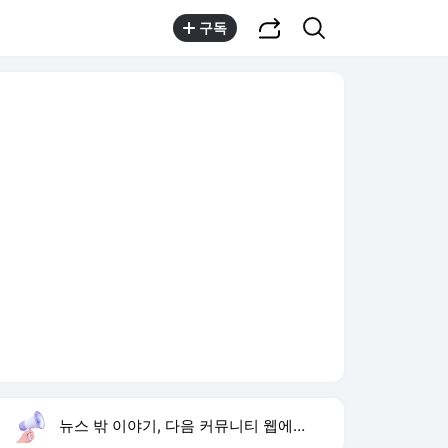
공유하기
검색
구독
뉴스 밖 이야기, 다음 커뮤니티 웹에서 보기
실시간 트렌드
오늘 15:59 기준
툴팁보기
1
이런 엿 같은 사랑
,유지
3
구성환 옥상 식당 오픈
,신규
4
하영 배우
,신규
5
재벌 형사 시즌2
,상승