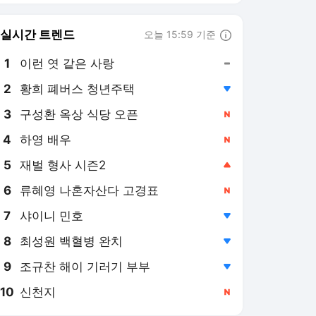
6
류혜영 나혼자산다 고경표
,신규
7
샤이니 민호
,하락
8
최성원 백혈병 완치
,하락
9
조규찬 해이 기러기 부부
,하락
10
신천지
,신규
스타뉴스 랭킹 뉴스
최근 3시간 집계 결과입니다.
많이 본 뉴스
1
"한국 왔으니 제가 쏩니
다" 이강인 클래스가 다
르네, 80명 저녁 대접
1시간 전
'통 큰 신고식'... 아틀레
티코도 감동