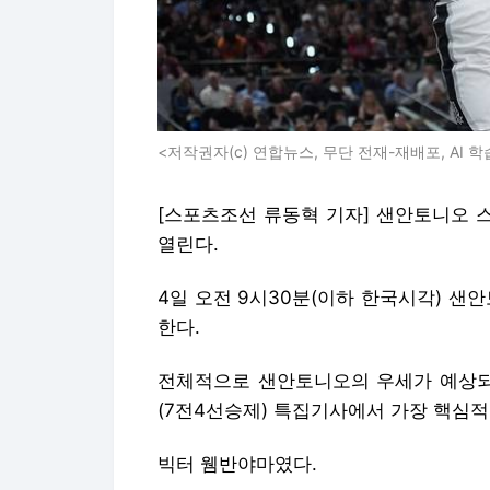
<저작권자(c) 연합뉴스, 무단 전재-재배포, AI 학
[스포츠조선 류동혁 기자] 샌안토니오 
열린다.
4일 오전 9시30분(이하 한국시각) 샌
한다.
전체적으로 샌안토니오의 우세가 예상되는
(7전4선승제) 특집기사에서 가장 핵심적
빅터 웸반야마였다.