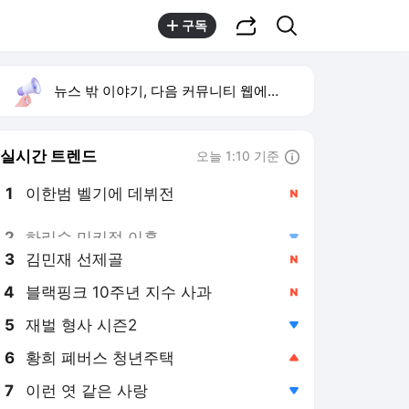
공유하기
검색
구독
뉴스 밖 이야기, 다음 커뮤니티 웹에서 보기
실시간 트렌드
오늘 1:10 기준
툴팁보기
1
이한범 벨기에 데뷔전
,신규
2
하리수 미키정 이혼
,하락
3
김민재 선제골
,신규
4
블랙핑크 10주년 지수 사과
,신규
5
재벌 형사 시즌2
,하락
6
황희 폐버스 청년주택
,상승
7
이런 엿 같은 사랑
,하락