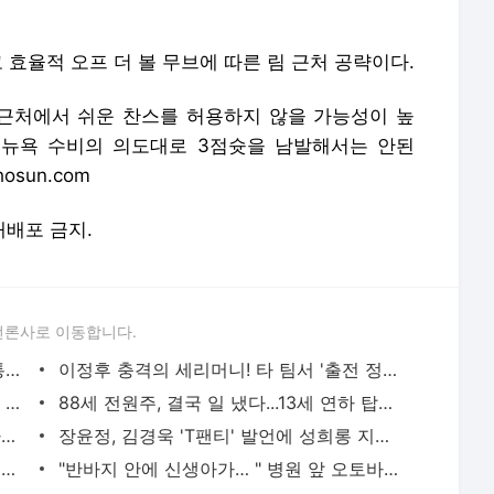
 효율적 오프 더 볼 무브에 따른 림 근처 공략이다.
 근처에서 쉬운 찬스를 허용하지 않을 가능성이 높
, 뉴욕 수비의 의도대로 3점슛을 남발해서는 안된
osun.com
 재배포 금지.
언론사로 이동합니다.
시청자와 소통중 참변..조폭 출신 BJ 교통사고 사망
이정후 충격의 세리머니! 타 팀서 '출전 정지' 징계까지 나왔다…상대 더그아웃 향한 도발→"SF
“촬영 중 성폭행 당해 중절 수술” 英 결혼 리얼리티 발칵..전 시즌 삭제
88세 전원주, 결국 일 냈다...13세 연하 탑배우 실명 언급 "혼자 좋아했다" (전원주인공)
'김구라 子' 그리, 새엄마+친동생과 첫 가족여행 "진짜 엄마라 느껴"
장윤정, 김경욱 'T팬티' 발언에 성희롱 지적 "묻지도 않았는데, 조심하라"
'꽝'인 줄 알고 버린 복권, 알고 보니 16억원 당첨
"반바지 안에 신생아가… " 병원 앞 오토바이에서 출산