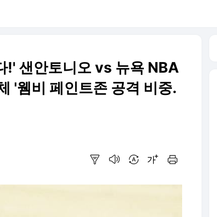
' 샌안토니오 vs 뉴욕 NBA
체 '웸비 페인트존 공격 비중.
요약보기
음성으로 듣기
번역 설정
글씨크기 조절하기
인쇄하기