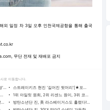
진이 해외 일정 차 3일 오후 인천국제공항을 통해 출국
co.kr
orea.com, 무단 전재 및 재배포 금지
론사로 이동합니다.
스트레이키즈 현진 '멀리서도 스태이 사랑'[★포토] | 스타뉴스
스트레이키즈 현진 '길어진 뒷머리'[★포토] | 스타뉴스
[전문] '나솔' 31기 옥순, '걸스토크' 채팅 내용 공개 "순자 왕따 분위기 없었다" | 스타뉴스
1위 아일릿 원희, 2위 리센느 원이, 3위 코르티스 건호 | 스타뉴스
손담비도 직접 인정..'이규혁♥' 붕어빵 딸에 '행복' | 스타뉴스
방탄소년단 진, 美 라스베이거스도 홀렸다!..역시 '투어 남신' | 스타뉴스
지민 향한 무한 사랑♥ '침침트레인' 부산 누빈다 | 스타뉴스
방탄소년단 진, 30대 맞아? 소년미 가득한 양갈래 머리 눈길 | 스타뉴스