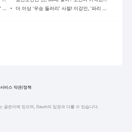
"세상 제일 예뻐"..'17세 연하 배우 열애설' 성시경, 문가영과 조용히 컴백 [스타이슈] | 스타뉴스
더 이상 '우승 들러리' 사절! 이강인, '파리 생활 청산' 결단→아틀레티코 이적 '급물살'... 월드컵
서비스 약관/정책
 글쓴이에 있으며, Daum의 입장과 다를 수 있습니다.