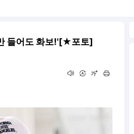
 들어도 화보!'[★포토]
음성으로 듣기
번역 설정
글씨크기 조절하기
인쇄하기