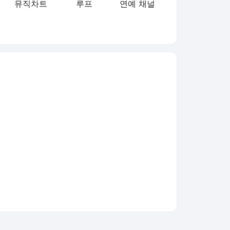
뮤직차트
루프
연예 채널