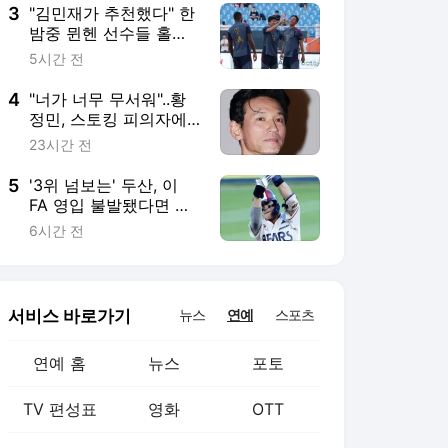
3
"김민재가 추천했다" 한
밤중 뮌헨 선수들 홀린
'K-야식'... '한국식 치킨'
5시간 전
배달에 독일 언론도 관
심 "합리적 선택"
4
"너가 너무 무서워"..황
정민, 스토킹 피의자에
62번 먼저 전화 건 이유
23시간 전
[스타이슈]
5
'3위 넘보는' 두산, 이
FA 영입 불발됐다면 어
쩔 뻔했나... 사령탑도 찬
6시간 전
사 "1회 그 수비 하나 때
문에 곽빈이 6회까지 던
졌다"
서비스 바로가기
뉴스
연예
스포츠
연예 홈
뉴스
포토
TV 편성표
영화
OTT