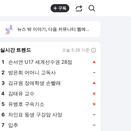
공유하기
검색
구독
뉴스 밖 이야기, 다음 커뮤니티 웹에서 보기
실시간 트렌드
오늘 5:28 기준
툴팁보기
1
손서연 U17 세계선수권 28점
,상승
2
방은희 어머니 고독사
,유지
3
김규원 장애학생 손빨래
,상승
4
김태유 교수
,신규
5
유병호 구속기소
,신규
6
차인표 동생 구강암 사망
,유지
7
입추
,유지