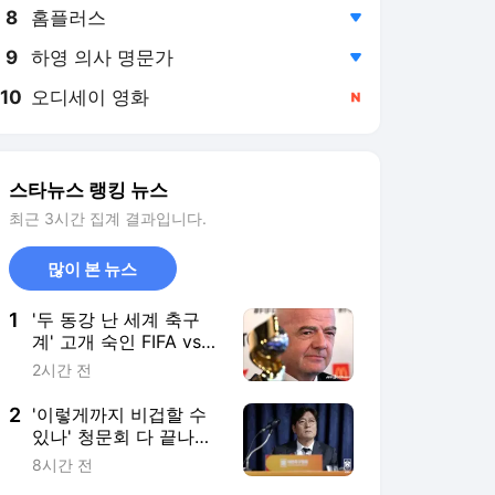
8
홈플러스
,하락
9
하영 의사 명문가
,하락
10
오디세이 영화
,신규
스타뉴스 랭킹 뉴스
최근 3시간 집계 결과입니다.
많이 본 뉴스
1
'두 동강 난 세계 축구
계' 고개 숙인 FIFA vs
날 선 UEFA... 인판티노
2시간 전
사과에도 "월드컵 보이
콧 유효"
2
'이렇게까지 비겁할 수
있나' 청문회 다 끝나니
슬그머니 등장한 이임생
8시간 전