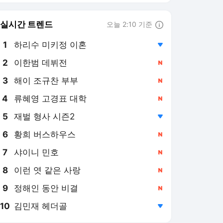
6
황희 버스하우스
,신규
7
샤이니 민호
,신규
8
이런 엿 같은 사랑
,신규
9
정해인 동안 비결
,신규
10
김민재 헤더골
,하락
스타뉴스 랭킹 뉴스
최근 3시간 집계 결과입니다.
많이 본 뉴스
1
"'예쁜 누나' 손예진과
키스, 실제 술 먹고.." 정
해인, 8년만 비화 밝혔
5시간 전
다 [옥문아][★밤
TView]