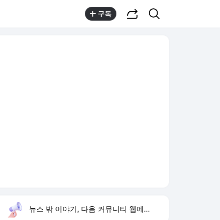
공유하기
검색
구독
뉴스 밖 이야기, 다음 커뮤니티 웹에서 보기
실시간 트렌드
오늘 2:10 기준
툴팁보기
1
하리수 미키정 이혼
,하락
2
이한범 데뷔전
,신규
3
해이 조규찬 부부
,신규
4
류혜영 고경표 대학
,신규
5
재벌 형사 시즌2
,하락