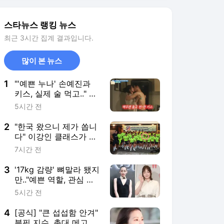
2
"한국 왔으니 제가 쏩니
다" 이강인 클래스가 다
르네, 80명 저녁 대접
7시간 전
'통 큰 신고식'... 아틀레
티코도 감동
3
'17kg 감량' 뼈말라 됐지
만.."예쁜 역할, 관심 없
다" 김민하 묵직한 소신
5시간 전
행보 [전현무계획4][★
밤TView]
4
[공식] "큰 섭섭함 안겨"
블핑 지수, 총대 메고 공
개 사과 [스타이슈]
8시간 전
5
놀란 '오디세이', 개봉 4
일만에 100만..'왕사
남'보다 빠르다 [공식]
2시간 전
서비스 바로가기
뉴스
연예
스포츠
연예 홈
뉴스
포토