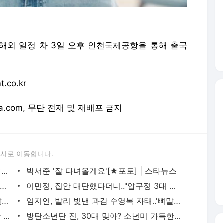
진이 해외 일정 차 3일 오후 인천국제공항을 통해 출국
co.kr
orea.com, 무단 전재 및 재배포 금지
론사로 이동합니다.
스트레이키즈 현진 '순정만화 주인공!'[★포토] | 스타뉴스
박서준 '잘 다녀올게요'[★포토] | 스타뉴스
[전문] '나솔' 31기 옥순, '걸스토크' 채팅 내용 공개 "순자 왕따 분위기 없었다" | 스타뉴스
이민정, 집안 대단했다더니.."압구정 3대 여신, 경험해보지 못한 부티" | 스타뉴스
손담비도 직접 인정..'이규혁♥' 붕어빵 딸에 '행복' | 스타뉴스
임지연, 발리 빛낸 과감 수영복 자태..'뼈말라' 몸매 인증 | 스타뉴스
지민 향한 무한 사랑♥ '침침트레인' 부산 누빈다 | 스타뉴스
방탄소년단 진, 30대 맞아? 소년미 가득한 양갈래 머리 눈길 | 스타뉴스