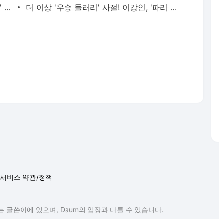
"세상 제일 예뻐"..'17세 연하 배우 열애설' 성시경, 문가영과 조용히 컴백 [스타이슈] | 스타뉴스
더 이상 '우승 들러리' 사절! 이강인, '파리 생활 청산' 결단→아틀레티코 이적 '급물살'... 월드컵
서비스 약관/정책
 글쓴이에 있으며, Daum의 입장과 다를 수 있습니다.