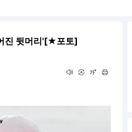
어진 뒷머리'[★포토]
음성으로 듣기
번역 설정
글씨크기 조절하기
인쇄하기