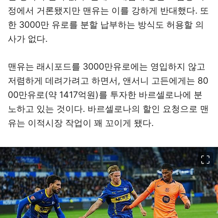
정에서 거론됐지만 맨유는 이를 강하게 반대했다. 또
한 3000만 유로를 분할 납부하는 방식도 허용할 의
사가 없다.
맨유는 래시포드를 3000만유로에는 영입하지 않고
저렴하게 데려가려고 하면서, 앤서니 고든에게는 80
00만유로(약 1417억원)를 투자한 바르셀로나에 분
노하고 있는 것이다. 바르셀로나의 할인 요청으로 맨
유는 이적시장 작업이 꽤 꼬이게 됐다.
이미지 크게 보기