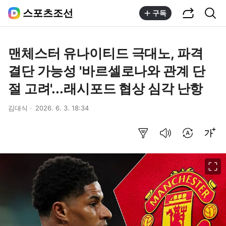
공유하기
통합검색
스포츠조선
구독
맨체스터 유나이티드 극대노, 파격
결단 가능성 '바르셀로나와 관계 단
절 고려'...래시포드 협상 심각 난항
김대식
2026. 6. 3. 18:34
요약보기
음성으로 듣기
번역 설정
글씨크기 조절하기
이미지 크게 보기