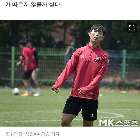
가 따르지 않을까 싶다.
이미지 크게 보기
윤빛가람. 사진=이근승 기자