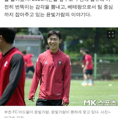
전히 번뜩이는 감각을 뽐내고, 베테랑으로서 팀 중심
까지 잡아주고 있는 윤빛가람의 이야기다.
이미지 크게 보기
부천 FC 미드필더 윤빛가람. 윤빛가람이 환하게 웃고 있다. 사진=
이근승 기자