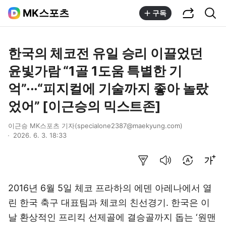
공유하기
통합검색
MK스포츠
구독
한국의 체코전 유일 승리 이끌었던
윤빛가람 “1골 1도움 특별한 기
억”···“피지컬에 기술까지 좋아 놀랐
었어” [이근승의 믹스트존]
이근승 MK스포츠 기자(specialone2387@maekyung.com)
2026. 6. 3. 18:33
요약보기
음성으로 듣기
번역 설정
글씨크기 조절하기
2016년 6월 5일 체코 프라하의 에덴 아레나에서 열
린 한국 축구 대표팀과 체코의 친선경기. 한국은 이
날 환상적인 프리킥 선제골에 결승골까지 돕는 ‘원맨