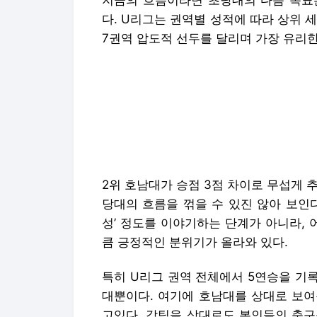
지금의 흐름이라면 초당대의 다음 목표
다. U리그는 권역별 성적에 따라 상위 
7권역 압도적 선두를 달리며 가장 유리한
2위 호남대가 승점 3점 차이로 무섭게 
당대의 흐름을 꺾을 수 있진 않아 보인
성’ 정도를 이야기하는 단계가 아니라,
큼 긍정적인 분위기가 올라와 있다.
특히 U리그 권역 전체에서 5연승을 기록
대뿐이다. 여기에 호남대를 상대로 보여준
고있다. 강팀을 상대로도 본인들의 축구
때문이다. 물론 왕중왕전은 또 다른 변
초당대는 어느 팀과 맞붙더라도 쉽게 물
초당대의 왕중왕전 진출은 이제 기대를 
한 채 왕중왕전에 진출하게 된다면, 초
다.