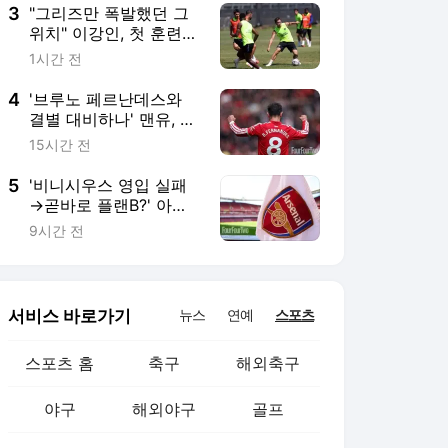
다" 각오 공개
3
"그리즈만 폭발했던 그
위치" 이강인, 첫 훈련부
터 1:1 지도 받았다...시
1시간 전
메오네 전술 속 '진짜 후
계자' 물씬
4
'브루노 페르난데스와
결별 대비하나' 맨유, 노
팅엄 포레스트 에이스
15시간 전
깁스 화이트 영입 검토...
장기적인 대체자로 낙점
5
'비니시우스 영입 실패
→곧바로 플랜B?' 아스
널, 재계약 거절한 에버
9시간 전
턴 에이스 영입 착
수...UCL 원하는 은디아
예 흔들리나
서비스 바로가기
뉴스
연예
스포츠
스포츠 홈
축구
해외축구
야구
해외야구
골프