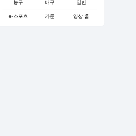
농구
배구
일반
e-스포츠
카툰
영상 홈