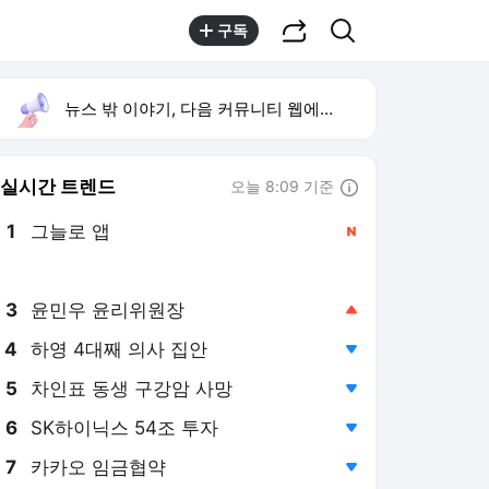
공유하기
검색
구독
뉴스 밖 이야기, 다음 커뮤니티 웹에서 보기
실시간 트렌드
오늘 8:09 기준
툴팁보기
1
그늘로 앱
,신규
2
방은희 어머니 고독사
,유지
3
윤민우 윤리위원장
,상승
4
하영 4대째 의사 집안
,하락
5
차인표 동생 구강암 사망
,하락
6
SK하이닉스 54조 투자
,하락
7
카카오 임금협약
,하락