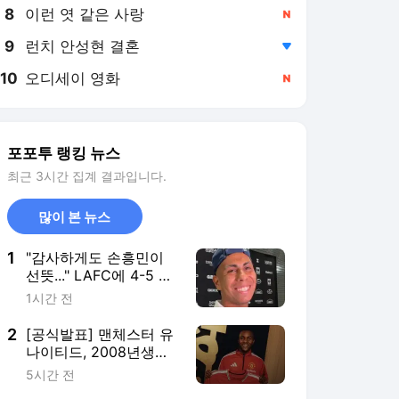
8
이런 엿 같은 사랑
,신규
9
런치 안성현 결혼
,하락
10
오디세이 영화
,신규
포포투 랭킹 뉴스
최근 3시간 집계 결과입니다.
많이 본 뉴스
1
"감사하게도 손흥민이
선뜻..." LAFC에 4-5 무
너졌지만, 인생 최고의
1시간 전
날 '유니폼 교환 자랑'
2
[공식발표] 맨체스터 유
나이티드, 2008년생
CDM 오로스코 영
5시간 전
입..."영어부터 배우겠