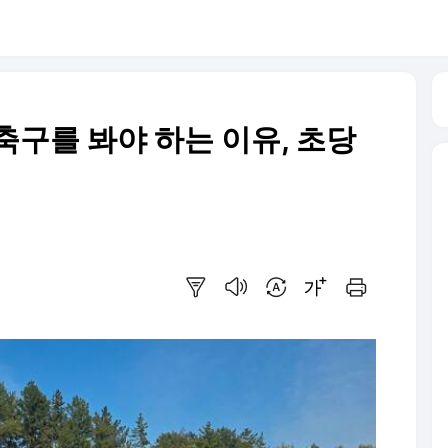
대학축구를 봐야 하는 이유, 초당
요약보기
음성으로 듣기
번역 설정
글씨크기 조절하기
인쇄하기