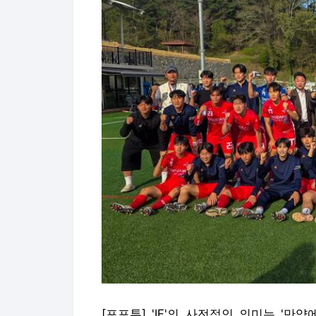
[포포투] 'IF'의 사전적인 의미는 '만