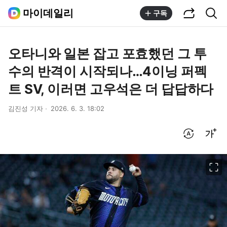
공유하기
통합검색
마이데일리
구독
오타니와 일본 잡고 포효했던 그 투
수의 반격이 시작되나…4이닝 퍼펙
트 SV, 이러면 고우석은 더 답답하다
김진성 기자
2026. 6. 3. 18:02
번역 설정
글씨크기 조절하기
이미지 크게 보기