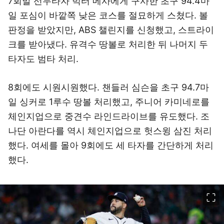
7회말 선두타자 빅터 메사에게 구사한 초구 94.4마
일 포심이 바깥쪽 낮은 코스를 절묘하게 스쳤다. 볼
판정을 받았지만, ABS 챌린지를 신청했고, 스트라이
크를 받아냈다. 유격수 땅볼로 처리한 뒤 나머지 두
타자도 범타 처리.
8회에도 시원시원했다. 챈들러 심슨을 초구 94.7마
일 싱커로 1루수 땅볼 처리했고, 주니어 카미네로를
체인지업으로 중견수 라인드라이브를 유도했다. 조
나단 아란다를 역시 체인지업으로 헛스윙 삼진 처리
했다. 여세를 몰아 9회에도 세 타자를 간단하게 처리
했다.
이미지 크게 보기