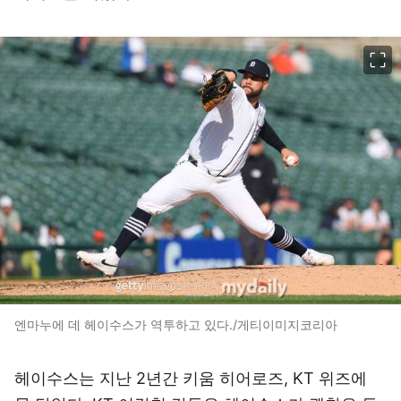
이미지 크게 보기
엔마누에 데 헤이수스가 역투하고 있다./게티이미지코리아
헤이수스는 지난 2년간 키움 히어로즈, KT 위즈에