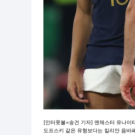
[인터풋볼=송건 기자] 맨체스터 유나이
도프스키 같은 유형보다는 킬리안 음바페