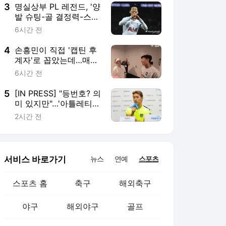
팬들은 "처음엔 달갑지
3
명실상부 PL 레전드, '양
않았다"
발 슈팅-골 결정력-스피
드'로 유명했는데 드리
6시간 전
블도 최상위권…손흥민,
최근 10시즌 돌파 성공
4
손흥민이 직접 '캡틴 후
전체 10위
계자'로 꼽았는데…매디
슨, 새 시즌 앞두고 고관
6시간 전
절 부상 재발→토트넘은
상태 관리, 개막전 명단
5
[IN PRESS] "등번호? 의
포함 기대
미 있지만"…'아틀레티코
마드리드 7번' 이강인
2시간 전
"중요한 건 팀에 도움이
되는 것"
서비스 바로가기
뉴스
연예
스포츠
스포츠 홈
축구
해외축구
야구
해외야구
골프