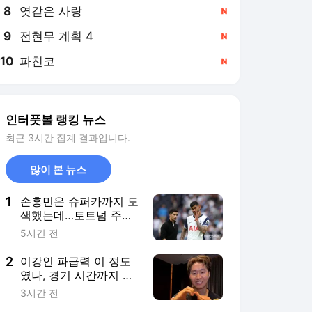
8
엿같은 사랑
,신규
9
전현무 계획 4
,신규
10
파친코
,신규
인터풋볼 랭킹 뉴스
최근 3시간 집계 결과입니다.
많이 본 뉴스
1
손흥민은 슈퍼카까지 도
색했는데…토트넘 주장
로메로, '북런던 라이벌'
5시간 전
아스널 이적 가능성 "아
르테타가 강하게 영입
2
이강인 파급력 이 정도
밀어붙이는 중"
였나, 경기 시간까지 바
꾼다…ATM, 韓 팬 위해
3시간 전
이른 킥오프 추진→현지