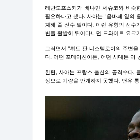
레반도프스키가 베냐민 세슈코와 비슷한
필요하다고 봤다. 사아는 "음바페 옆의
계해 줄 선수 말이다. 이런 유형의 선수
변을 활발히 뛰어다니던 드와이트 요크가
그러면서 "뤼트 판 니스텔로이의 주변을
다. 어떤 포메이션이든, 어떤 시대든 이
한편, 사아는 프랑스 출신의 공격수다. 
상으로 기량을 만개하지 못했다. 맨유 통산