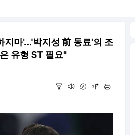
마'...'박지성 前 동료'의 조
은 유형 ST 필요"
요약보기
음성으로 듣기
번역 설정
글씨크기 조절하기
인쇄하기