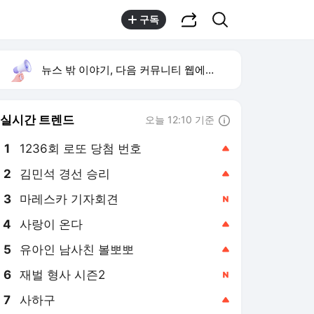
공유하기
검색
구독
뉴스 밖 이야기, 다음 커뮤니티 웹에서 보기
실시간 트렌드
오늘 12:10 기준
툴팁보기
1
1236회 로또 당첨 번호
,상승
2
김민석 경선 승리
,상승
3
마레스카 기자회견
,신규
4
사랑이 온다
,상승
5
유아인 남사친 볼뽀뽀
,상승
6
재벌 형사 시즌2
,신규
7
사하구
,상승