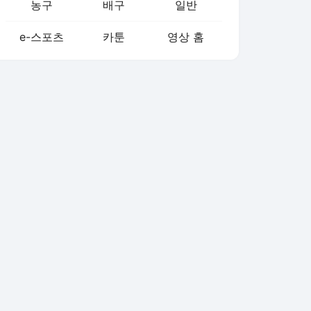
농구
배구
일반
e-스포츠
카툰
영상 홈