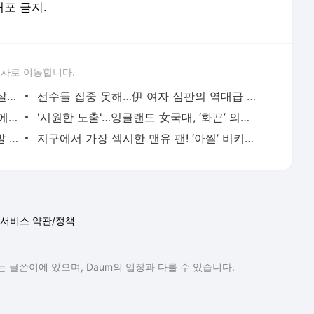
배포 금지.
론사로 이동합니다.
섹시 베이글 몸매 정석...이강인 동료 20살 애인 화제, 배우는 다르네 - 인터풋볼
선수들 집중 못해…伊 여자 심판의 역대급 ‘민망’ 비키니 - 인터풋볼
"여보 최고야"...실수 아이콘 골키퍼 부활에 섹시 리포터의 메시지 - 인터풋볼
'시원한 노출'…잉글랜드 女국대, ‘화끈’ 의상으로 화제 - 인터풋볼
18살 미성년 김민재 동료, 22살 섹시 금발 미녀와 충격 연애 - 인터풋볼
지구에서 가장 섹시한 맨유 팬! ‘아찔’ 비키니 셀카 화제 - 인터풋볼
서비스 약관/정책
 글쓴이에 있으며, Daum의 입장과 다를 수 있습니다.