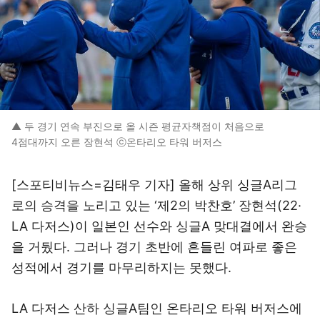
▲ 두 경기 연속 부진으로 올 시즌 평균자책점이 처음으로
4점대까지 오른 장현석 ⓒ온타리오 타워 버저스
[스포티비뉴스=김태우 기자] 올해 상위 싱글A리그
로의 승격을 노리고 있는 ‘제2의 박찬호’ 장현석(22·
LA 다저스)이 일본인 선수와 싱글A 맞대결에서 완승
을 거뒀다. 그러나 경기 초반에 흔들린 여파로 좋은
성적에서 경기를 마무리하지는 못했다.
LA 다저스 산하 싱글A팀인 온타리오 타워 버저스에