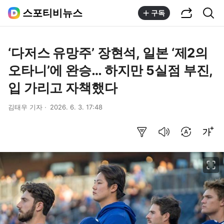
공유하기
통합검색
스포티비뉴스
구독
‘다저스 유망주’ 장현석, 일본 ‘제2의
오타니’에 완승… 하지만 5실점 부진,
입 가리고 자책했다
김태우 기자
2026. 6. 3. 17:48
요약보기
음성으로 듣기
번역 설정
글씨크기 조절하기
이미지 크게 보기