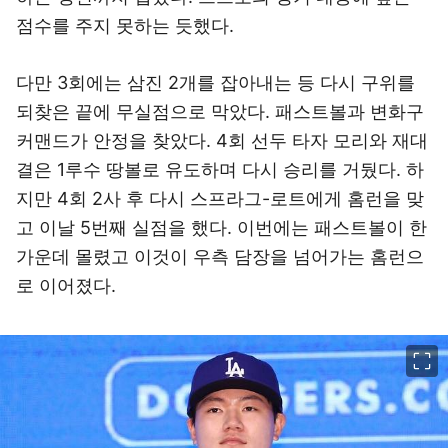
점수를 주지 못하는 듯했다.
다만 3회에는 삼진 2개를 잡아내는 등 다시 구위를
되찾은 끝에 무실점으로 막았다. 패스트볼과 변화구
커맨드가 안정을 찾았다. 4회 선두 타자 모리와 재대
결은 1루수 땅볼로 유도하며 다시 승리를 거뒀다. 하
지만 4회 2사 후 다시 스프라그-로트에게 홈런을 맞
고 이날 5번째 실점을 했다. 이번에는 패스트볼이 한
가운데 몰렸고 이것이 우측 담장을 넘어가는 홈런으
로 이어졌다.
이미지 크게 보기