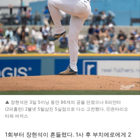
▲ 장현석은 3일 5이닝 동안 86개의 공을 던졌으나 6피안타
(2피홈런) 2볼넷 5탈삼진 5실점으로 다소 고전했다. ⓒ온타리오
타워 버저스
1회부터 장현석이 흔들렸다. 1사 후 부치에로에게 2