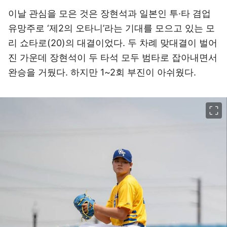
이날 관심을 모은 것은 장현석과 일본인 투·타 겸업
유망주로 ‘제2의 오타니’라는 기대를 모으고 있는 모
리 쇼타로(20)의 대결이었다. 두 차례 맞대결이 벌어
진 가운데 장현석이 두 타석 모두 범타로 잡아내면서
완승을 거뒀다. 하지만 1~2회 부진이 아쉬웠다.
이미지 크게 보기