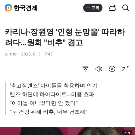
공유하기
통합검색
한국경제
구독
카리나·장원영 '인형 눈망울' 따라하
려다…원희 "비추" 경고
김예랑
2026. 6. 3. 17:45
요약보기
음성으로 듣기
번역 설정
글씨크기 조절하기
'축고정렌즈' 아이돌들 착용하며 인기
렌즈 하단에 하이라이트…미용 효과
"아이돌 아니었다면 안 꼈다"
"눈 건강 위해 비추, 너무 건조해"
이미지 크게 보기