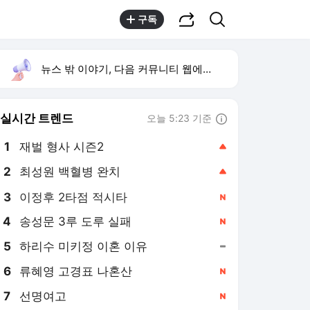
공유하기
검색
구독
뉴스 밖 이야기, 다음 커뮤니티 웹에서 보기
실시간 트렌드
오늘 5:23 기준
툴팁보기
1
재벌 형사 시즌2
,상승
2
최성원 백혈병 완치
,상승
3
이정후 2타점 적시타
,신규
4
송성문 3루 도루 실패
,신규
5
하리수 미키정 이혼 이유
,유지
6
류혜영 고경표 나혼산
,신규
7
선명여고
,신규