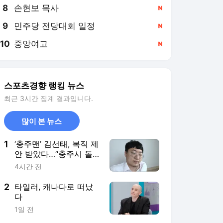
8
손현보 목사
,신규
9
민주당 전당대회 일정
,신규
10
중앙여고
,신규
스포츠경향 랭킹 뉴스
최근 3시간 집계 결과입니다.
많이 본 뉴스
1
‘충주맨’ 김선태, 복직 제
안 받았다…“충주시 돌
아올 생각 있는지”
4시간 전
2
타일러, 캐나다로 떠났
다
1일 전