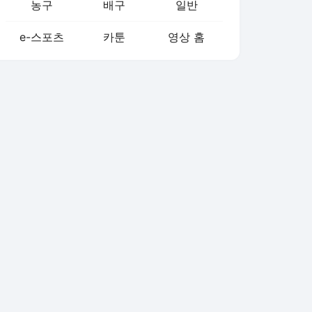
농구
배구
일반
e-스포츠
카툰
영상 홈