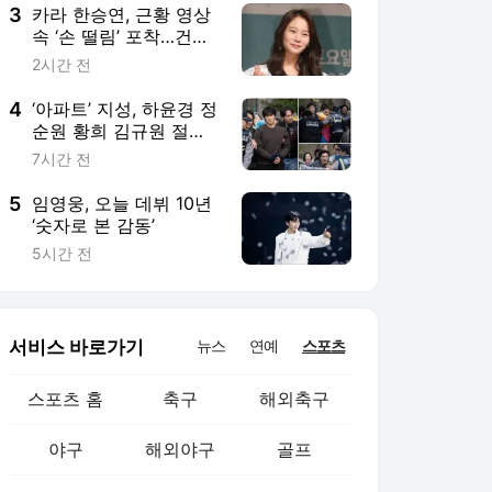
3
카라 한승연, 근황 영상
속 ‘손 떨림’ 포착…건강
이상설 확산[스경X이슈]
2시간 전
4
‘아파트’ 지성, 하윤경 정
순원 황희 김규원 절규
속에 경찰에게 끌려가는
7시간 전
‘수갑 연행’ 현장
5
임영웅, 오늘 데뷔 10년
‘숫자로 본 감동’
5시간 전
서비스 바로가기
뉴스
연예
스포츠
스포츠 홈
축구
해외축구
야구
해외야구
골프