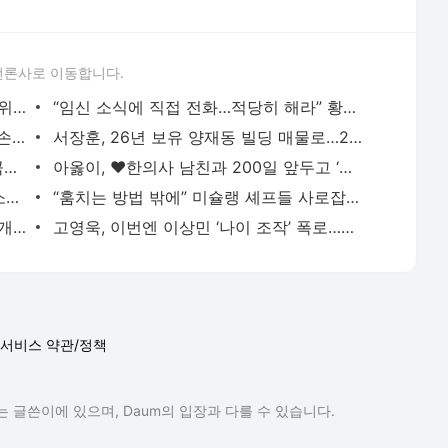
언론사로 이동합니다.
‘韓 축구 최고 희소식!’ 아틀레티코, 한국 위해 ‘경기 시간’ 바꾼다→“아시아 시청 시간
“임신 소식에 직접 전화…적당히 해라” 황정민 팬 B씨, 폭로자 A씨에 일갈
[스경X이슈] 카라 한승연, 근황 영상 속 ‘손 떨림’ 포착…건강 이상설 확산
서장훈, 26년 보유 양재동 빌딩 매물로…28억→450억 껑충
아이유, 장기하와 결별 10년 뒤 SNS 선곡에…“♥윤가이 있는데 굳이?” 갑론을박
아옳이, ♥한의사 남친과 200일 앞두고 ‘프러포즈급’ 이벤트 공개
‘학폭논란’ 지수, 필리핀서 열일중…8억 소송 끝내고 필리핀서 함박웃음
“훔치는 방법 밖에” 미슐랭 셰프들 사로잡은 선재스님의 발효 장독대(어서와 한국은 처음이지
‘-9kg’ 랄랄, 다이어트 성공 후 수영복 공개 “빠른 시간에 돼지로…”
고영욱, 이번엔 이상민 ‘나이 조작’ 폭로…끊임없는 연예인 저격 ‘구설’
서비스 약관/정책
 글쓴이에 있으며, Daum의 입장과 다를 수 있습니다.