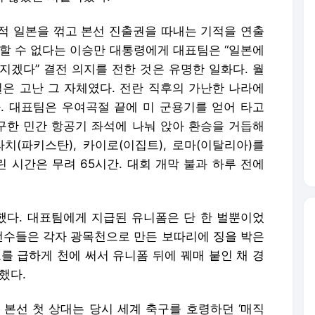
적 일본을 꺾고 본선 진출권을 따내는 기적을 연출
기할 수 없다는 이승만 대통령에게 대표팀은 “일본에
지겠다” 결전 의지를 전한 것은 유명한 일화다. 월
길은 고난 그 자체였다. 전란 직후의 가난한 나라에
. 대표팀은 우여곡절 끝에 미 군용기를 얻어 타고
 구한 민간 항공기 좌석에 나눠 앉아 환승을 거듭해
카라치(파키스탄), 카이로(이집트), 로마(이탈리아)를
 시간은 무려 65시간. 대회 개막 불과 하루 전에
다. 대표팀에게 지급된 유니폼은 단 한 벌뿐이었
 선수들은 각자 광목천으로 만든 보따리에 징을 박은
를 급하게 천에 써서 유니폼 뒤에 꿰매 붙인 채 경
했다.
 본선 첫 상대는 당시 세계 축구를 호령하던 ‘매직