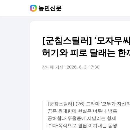
농민신문
[군침스틸러] ‘모자무싸
허기와 피로 달래는 한
장다해 기자
2026. 6. 3. 17:30
[군침스틸러] (26) 드라마 ‘모두가 자
꿈은 원대한데 현실은 너무나 냉혹
공허함과 우울증에 시달리는 형제
수다·폭식으로 결핍 이겨내는 동생