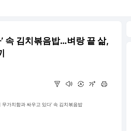
’ 속 김치볶음밥…벼랑 끝 삶,
끼
요약보기
음성으로 듣기
번역 설정
글씨크기 조절하기
인쇄하기
신의 무가치함과 싸우고 있다’ 속 김치볶음밥