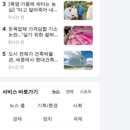
3
[폭염·가뭄에 속타는 농
심] “타고 말라죽어 내년
농사 장담 못해”…과수농
5시간 전
가 애끓는다
4
돈육업체 가격담합 기소
논란…“살기 위한 절박
한 몸부림을 담합이라
8시간 전
니”
5
도시 전체가 건축박물
관, 세종에서 현대건축
진수 만나볼까
2시간 전
서비스 바로가기
뉴스
연예
스포츠
뉴스 홈
기후/환경
사회
경제
정치
국제