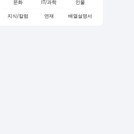
문화
IT/과학
인물
지식/칼럼
연재
배열설명서