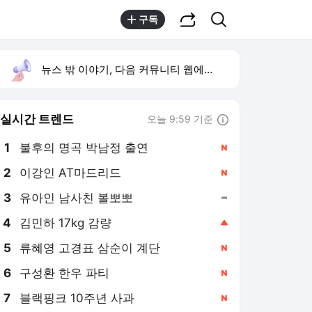
공유하기
검색
구독
뉴스 밖 이야기, 다음 커뮤니티 웹에서 보기
실시간 트렌드
오늘 9:59 기준
툴팁보기
1
불후의 명곡 박남정 출연
,신규
2
이강인 AT마드리드
,신규
3
유아인 남사친 볼뽀뽀
,유지
4
김민하 17kg 감량
,상승
5
류혜영 고경표 삼순이 계단
,신규
6
구성환 한우 파티
,신규
7
블랙핑크 10주년 사과
,신규