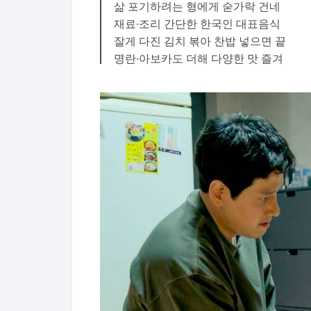
삶 포기하려는 형에게 숟가락 건네
재료·조리 간단한 한국인 대표음식
잘게 다진 김치 볶아 찬밥 넣으면 끝
명란·아보카도 더해 다양한 맛 즐겨