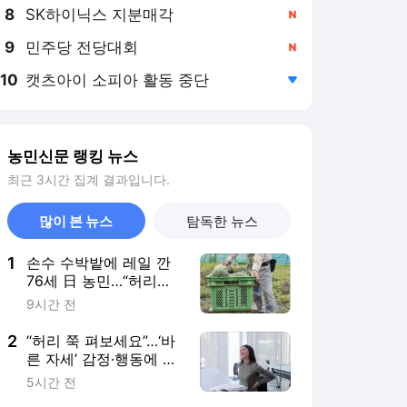
8
SK하이닉스 지분매각
,신규
9
민주당 전당대회
,신규
10
캣츠아이 소피아 활동 중단
,하락
농민신문 랭킹 뉴스
최근 3시간 집계 결과입니다.
많이 본 뉴스
탐독한 뉴스
1
손수 수박밭에 레일 깐
76세 日 농민…“허리건
강 지키고 농사 편해지
9시간 전
고”
2
“허리 쭉 펴보세요”…‘바
른 자세’ 감정·행동에 긍
정적 영향
5시간 전