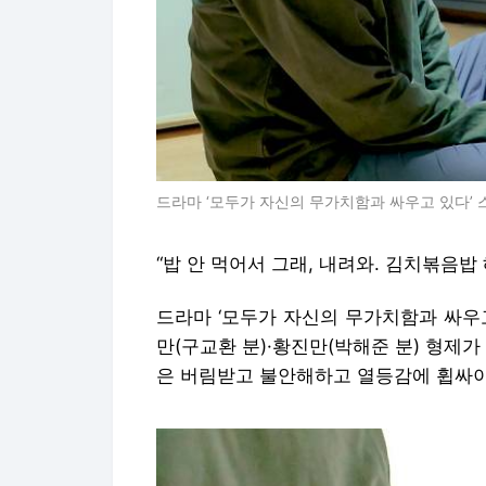
드라마 ‘모두가 자신의 무가치함과 싸우고 있다’ 스
“밥 안 먹어서 그래, 내려와. 김치볶음밥 
드라마 ‘모두가 자신의 무가치함과 싸우고
만(구교환 분)·황진만(박해준 분) 형제
은 버림받고 불안해하고 열등감에 휩싸이