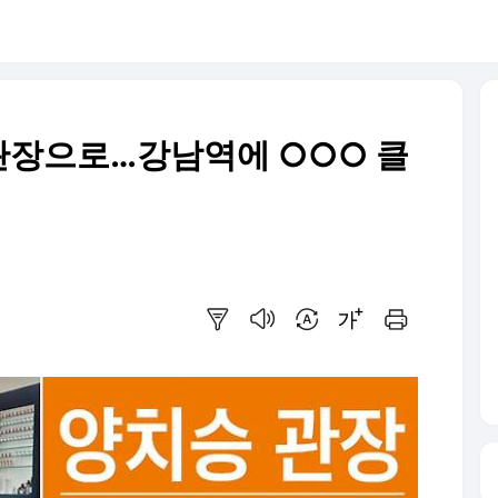
 관장으로…강남역에 ○○○ 클
요약보기
음성으로 듣기
번역 설정
글씨크기 조절하기
인쇄하기