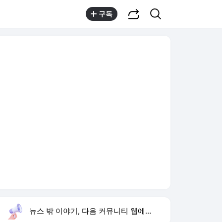
공유하기
검색
구독
뉴스 밖 이야기, 다음 커뮤니티 웹에서 보기
실시간 트렌드
오늘 16:02 기준
툴팁보기
1
반민정 9월 결혼
,유지
2
한상미 조사국장 해임
,상승
3
방은희 어머니 고독사
,신규
4
휴젤 상반기 실적
,신규
5
24기 옥순
,신규
6
이모란 원장
,신규
7
비서실장 강훈식
,신규