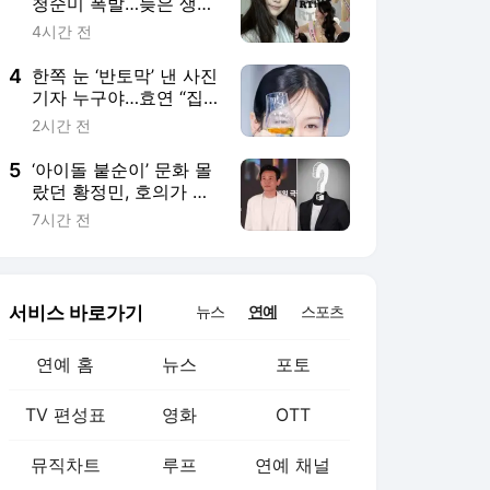
연예 홈
뉴스
포토
TV 편성표
영화
OTT
뮤직차트
루프
연예 채널