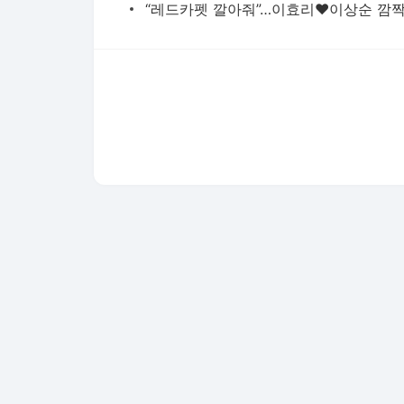
다음뉴스 서비스안내
24시간 뉴스센터
공지사항
기사배열책임자 : 임광욱
청소년보호책임자 : 이호원
뉴스 기사에 대한 저작권 및 법적 책임은 자료제공사 또는
© Daum Corp.