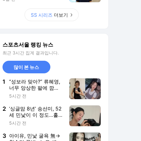
2
‘싱글맘 8년’ 송선미, 52
세 민낯이 이 정도…홀
로 딸 키우며 ‘자기관리’
5시간 전
3
아이유, 민낯 굴욕 無→
청순미 폭발…늦은 생일
파티까지 일상 대방출
4시간 전
4
한쪽 눈 ‘반토막’ 낸 사진
기자 누구야…효연 “집
주소 삽니다” 찾아갈 기
2시간 전
세
5
‘아이돌 붙순이’ 문화 몰
랐던 황정민, 호의가 올
가미 됐나…62번 전화
7시간 전
끝 “살려달라”
서비스 바로가기
뉴스
연예
스포츠