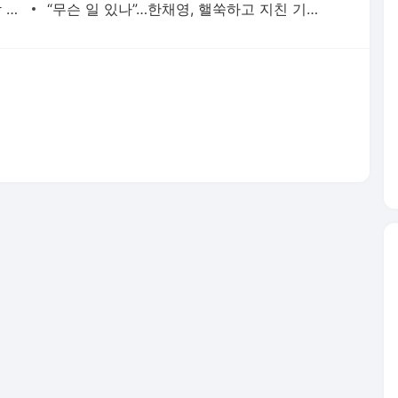
“레드카펫 깔아줘”…이효리♥이상순 깜짝 등판(‘유재석 캠프’)
“무슨 일 있나”…한채영, 핼쑥하고 지친 기색에 ‘건강 이상설’ 확산
서비스 약관/정책
 글쓴이에 있으며, Daum의 입장과 다를 수 있습니다.