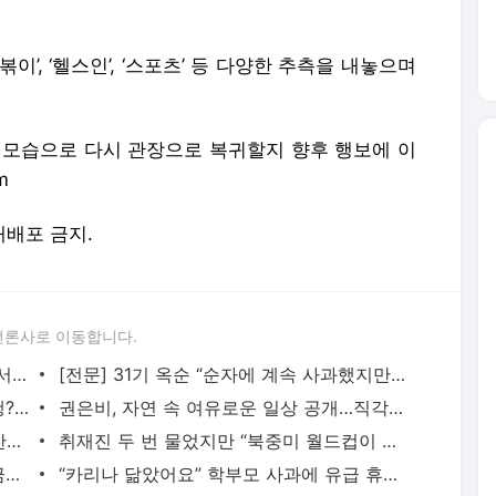
’, ‘헬스인’, ‘스포츠’ 등 다양한 추측을 내놓으며
 모습으로 다시 관장으로 복귀할지 향후 행보에 이
m
 재배포 금지.
언론사로 이동합니다.
“신나리의 휴가”…임지연, 이국적 리조트서 뽐낸 ‘화이트 원피스+생얼’ 역대급 청순미
[전문] 31기 옥순 “순자에 계속 사과했지만…답변 못 받았다”
MC몽, ‘PD수첩’ 반박 “차가원과 밀월여행? 다같이 가는 사람이 어딨냐”
권은비, 자연 속 여유로운 일상 공개…직각 어깨로 시선 집중
제35회 서울가요대상 팬 투표 종료…이찬원 3개 부문 선두, 연준 K-POP 월드초이스 솔로 1위
취재진 두 번 물었지만 “북중미 월드컵이 마지막”…이재성의 깜짝 ‘라스트댄스’ 선언 [SS헤
(돌싱N모솔) 최종회, 두쫀쿠-맹꽁이-수금지화 삼각관계…자녀 유무 갈등 촉발
“카리나 닮았어요” 학부모 사과에 유급 휴가까지…‘지각’ 유치원 교사의 결말(핫이슈지)