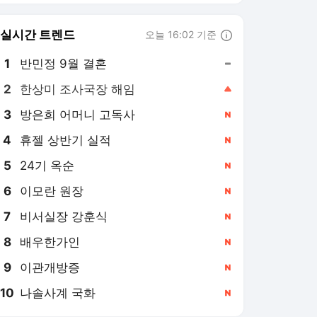
8
배우한가인
,신규
9
이관개방증
,신규
10
나솔사계 국화
,신규
스포츠서울
PICK
SS 시리즈
박인비 이후 13년 만의 ‘메
이저 3연승’ 노렸지만 ‘불
발’…유해란, AIG 여자오픈
3일 전
공동 6위 [SS시선집중]
‘98일 만의 2승 실화냐’ 타
케다 “더 긴 이닝 책임져
야…후반기엔 기대에 보답
3일 전
하겠다” [SS시선집중]
‘연이틀 폭염 취소’ KIA, 꿀