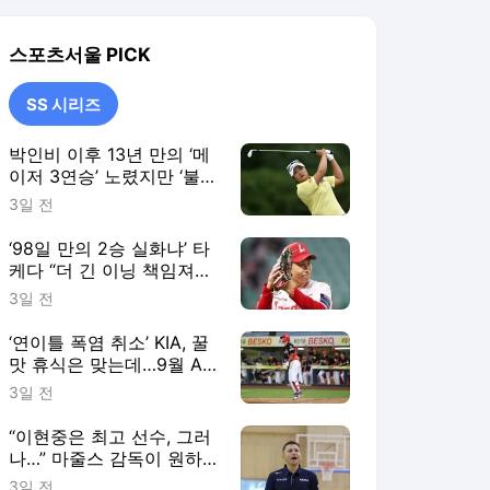
맛 휴식은 맞는데…9월 AG
생각하면 또 ‘찜찜’ [SS시선
3일 전
집중]
“이현중은 최고 선수, 그러
나…” 마줄스 감독이 원하
는 농구는 ‘따로’ 있다 [SS
3일 전
진천in]
SS 시리즈
더보기
스포츠서울 랭킹 뉴스
최근 3시간 집계 결과입니다.
많이 본 뉴스
1
“성보라 맞아?” 류혜영,
너무 앙상한 팔에 깜
짝…“다이어트 한 적 없
5시간 전
어” 해명