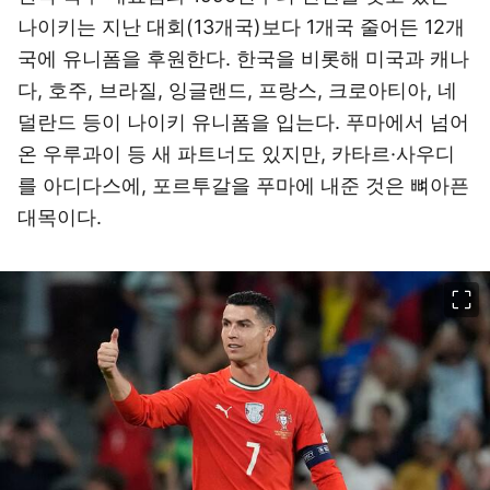
나이키는 지난 대회(13개국)보다 1개국 줄어든 12개
국에 유니폼을 후원한다. 한국을 비롯해 미국과 캐나
다, 호주, 브라질, 잉글랜드, 프랑스, 크로아티아, 네
덜란드 등이 나이키 유니폼을 입는다. 푸마에서 넘어
온 우루과이 등 새 파트너도 있지만, 카타르·사우디
를 아디다스에, 포르투갈을 푸마에 내준 것은 뼈아픈
대목이다.
이미지 크게 보기