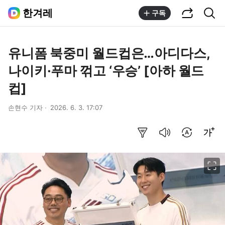
공유하기
통합검색
한겨레
구독
유니폼 북중미 월드컵은…아디다스,
나이키·푸마 꺾고 ‘우승’ [아하 월드
컵]
손현수 기자
2026. 6. 3. 17:07
요약보기
음성으로 듣기
번역 설정
글씨크기 조절하기
이미지 크게 보기