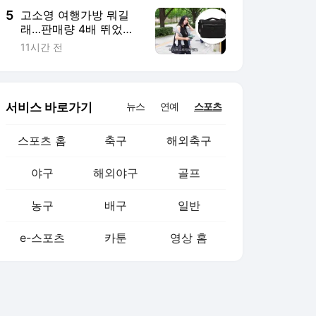
5
고소영 여행가방 뭐길
래…판매량 4배 뛰었다
[누구템]
11시간 전
서비스 바로가기
뉴스
연예
스포츠
스포츠 홈
축구
해외축구
야구
해외야구
골프
농구
배구
일반
e-스포츠
카툰
영상 홈