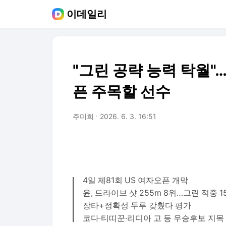
이데일리
"그린 공략 능력 탁월"
픈 주목할 선수
주미희
2026. 6. 3. 16:51
4일 제81회 US 여자오픈 개막
윤, 드라이브 샷 255m 8위…그린 적중 1
장타+정확성 두루 갖췄다 평가
코다·티띠꾼·리디아 고 등 우승후보 지목