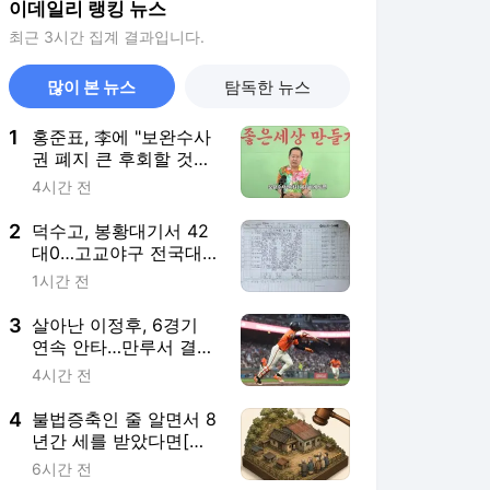
이데일리 랭킹 뉴스
최근 3시간 집계 결과입니다.
많이 본 뉴스
탐독한 뉴스
1
홍준표, 李에 "보완수사
권 폐지 큰 후회할 것…
부동산 서민들만 고통"
4시간 전
2
덕수고, 봉황대기서 42
대0…고교야구 전국대
회 최다 득점 신기록
1시간 전
3
살아난 이정후, 6경기
연속 안타…만루서 결승
2타점 적시타
4시간 전
4
불법증축인 줄 알면서 8
년간 세를 받았다면[판
례방]
6시간 전