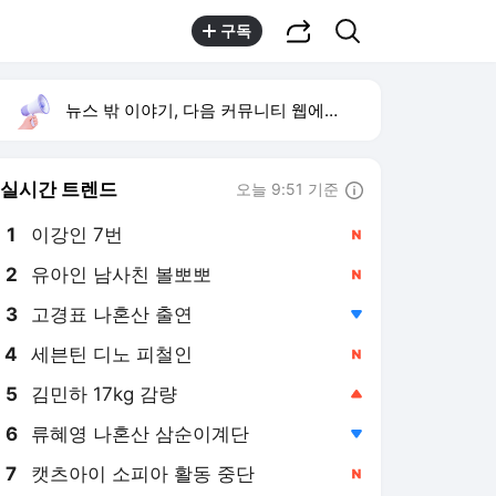
공유하기
검색
구독
뉴스 밖 이야기, 다음 커뮤니티 웹에서 보기
실시간 트렌드
오늘 9:51 기준
툴팁보기
1
이강인 7번
,신규
2
유아인 남사친 볼뽀뽀
,신규
3
고경표 나혼산 출연
,하락
4
세븐틴 디노 피철인
,신규
5
김민하 17kg 감량
,상승
6
류혜영 나혼산 삼순이계단
,하락
7
캣츠아이 소피아 활동 중단
,신규