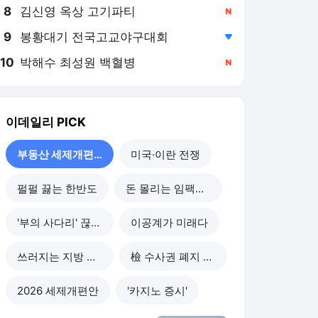
8
김신영 옥상 고기파티
,신규
9
봉황대기 전국고교야구대회
,하락
10
박해수 최성원 백혈병
,신규
이데일리
PICK
부동산 세제개편 후폭풍
미국·이란 전쟁
펄펄 끓는 한반도
돈 몰리는 임팩트 투자
'부의 사다리' 끊기나
이공계가 미래다
쓰러지는 지방 부동산
檢 수사권 폐지 후폭풍
2026 세제개편안
'카지노 증시'