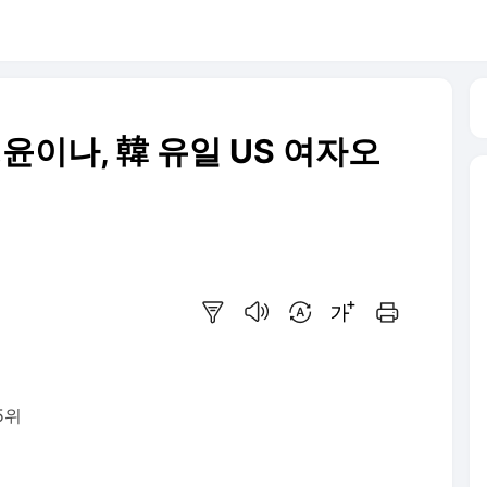
…윤이나, 韓 유일 US 여자오
요약보기
음성으로 듣기
번역 설정
글씨크기 조절하기
인쇄하기
5위