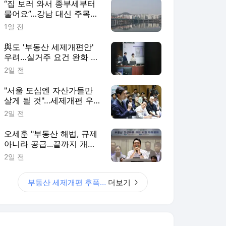
“집 보러 와서 종부세부터
물어요”…강남 대신 주목받
는 ‘강·양·영·동’
1일 전
與도 '부동산 세제개편안'
우려…실거주 요건 완화 시
사
2일 전
"서울 도심엔 자산가들만
살게 될 것"…세제개편 우
려 쏟아져
2일 전
오세훈 "부동산 해법, 규제
아니라 공급...끝까지 개선
건의할 것"
2일 전
부동산 세제개편 후폭풍
더보기