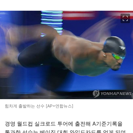
이미지 크게 보기
힘차게 출발하는 선수 [AP=연합뉴스]
경영 월드컵 실크로드 투어에 출전해 A기준기록을
통과한 선수는 베이징 대회 와일드카드를 얻게 되며,