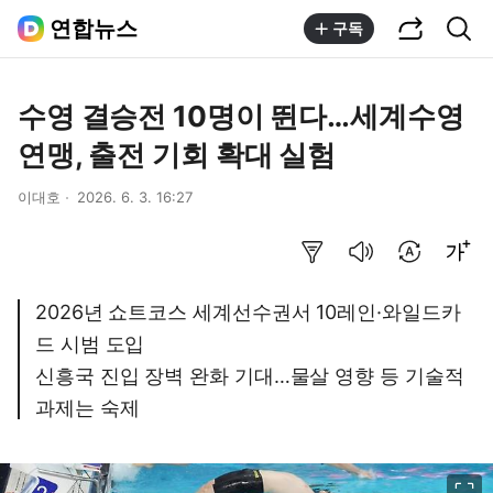
공유하기
통합검색
연합뉴스
구독
수영 결승전 10명이 뛴다…세계수영
연맹, 출전 기회 확대 실험
이대호
2026. 6. 3. 16:27
요약보기
음성으로 듣기
번역 설정
글씨크기 조절하기
2026년 쇼트코스 세계선수권서 10레인·와일드카
드 시범 도입
신흥국 진입 장벽 완화 기대…물살 영향 등 기술적
과제는 숙제
이미지 크게 보기