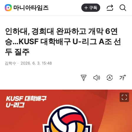
공유하기
통합검색
마니아타임즈
구독
인하대, 경희대 완파하고 개막 6연
승…KUSF 대학배구 U-리그 A조 선
두 질주
김학수
2026. 6. 3. 15:48
요약보기
음성으로 듣기
번역 설정
글씨크기 조절하기
이미지 크게 보기