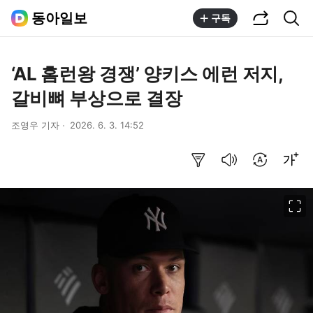
공유하기
통합검색
동아일보
구독
‘AL 홈런왕 경쟁’ 양키스 에런 저지,
갈비뼈 부상으로 결장
조영우 기자
2026. 6. 3. 14:52
요약보기
음성으로 듣기
번역 설정
글씨크기 조절하기
이미지 크게 보기