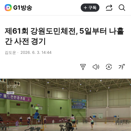
공유하기
통합검색
G1방송
구독
제61회 강원도민체전, 5일부터 나흘
간 사전 경기
김도운
2026. 6. 3. 14:44
요약보기
음성으로 듣기
번역 설정
글씨크기 조절하기