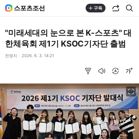
공유하기
통합검색
스포츠조선
구독
"미래세대의 눈으로 본 K-스포츠" 대
한체육회 제1기 KSOC기자단 출범
전영지
2026. 6. 3. 14:21
요약보기
음성으로 듣기
번역 설정
글씨크기 조절하기
이미지 크게 보기