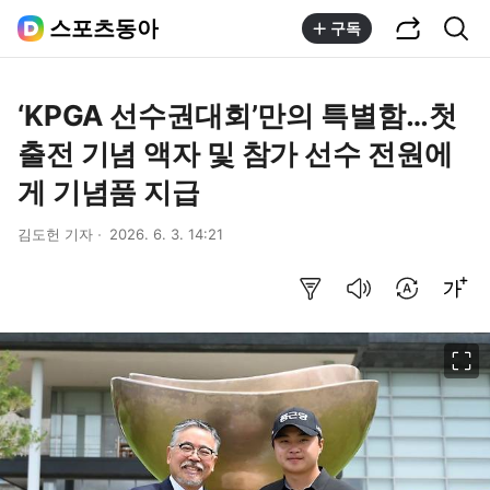
공유하기
통합검색
스포츠동아
구독
‘KPGA 선수권대회’만의 특별함…첫
출전 기념 액자 및 참가 선수 전원에
게 기념품 지급
김도헌 기자
2026. 6. 3. 14:21
요약보기
음성으로 듣기
번역 설정
글씨크기 조절하기
이미지 크게 보기