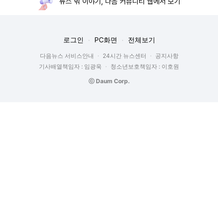
뉴스 밖 이야기, 다음 커뮤니티 웹에서 보기
로그인
PC화면
전체보기
다음뉴스 서비스안내
24시간 뉴스센터
공지사항
기사배열책임자 : 임광욱
청소년보호책임자 : 이호원
ⓒ Daum Corp.