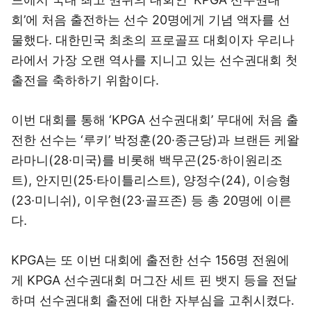
회’에 처음 출전하는 선수 20명에게 기념 액자를 선
물했다. 대한민국 최초의 프로골프 대회이자 우리나
라에서 가장 오랜 역사를 지니고 있는 선수권대회 첫
출전을 축하하기 위함이다.
이번 대회를 통해 ‘KPGA 선수권대회’ 무대에 처음 출
전한 선수는 ‘루키’ 박정훈(20·종근당)과 브랜든 케왈
라마니(28·미국)를 비롯해 백무곤(25·하이원리조
트), 안지민(25·타이틀리스트), 양정수(24), 이승형
(23·미니쉬), 이우현(23·골프존) 등 총 20명에 이른
다.
KPGA는 또 이번 대회에 출전한 선수 156명 전원에
게 KPGA 선수권대회 머그잔 세트 핀 뱃지 등을 전달
하며 선수권대회 출전에 대한 자부심을 고취시켰다.