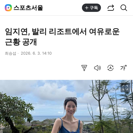
공유하기
통합검색
스포츠서울
구독
임지연, 발리 리조트에서 여유로운
근황 공개
최승섭
2026. 6. 3. 14:10
요약보기
음성으로 듣기
번역 설정
글씨크기 조절하기
이미지 크게 보기