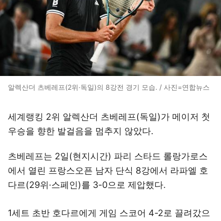
알렉산더 츠베레프(2위·독일)의 8강전 경기 모습. / 사진=연합뉴스
세계랭킹 2위 알렉산더 츠베레프(독일)가 메이저 첫
우승을 향한 발걸음을 멈추지 않았다.
츠베레프는 2일(현지시간) 파리 스타드 롤랑가로스
에서 열린 프랑스오픈 남자 단식 8강에서 라파엘 호
다르(29위·스페인)를 3-0으로 제압했다.
1세트 초반 호다르에게 게임 스코어 4-2로 끌려갔으