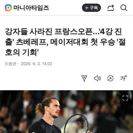
공유하기
통합검색
마니아타임즈
구독
강자들 사라진 프랑스오픈...'4강 진
출' 츠베레프, 메이저대회 첫 우승 '절
호의 기회'
이종균
2026. 6. 3. 14:02
요약보기
음성으로 듣기
번역 설정
글씨크기 조절하기
이미지 크게 보기