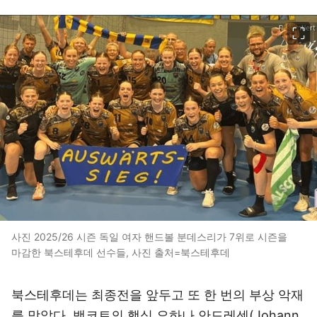
이미지 크게 보기
사진 2025/26 시즌 독일 여자 핸드볼 분데스리가 7위로 시즌을
마감한 북스테후데 선수들, 사진 출처=북스테후데
북스테후데는 최종전을 앞두고 또 한 번의 부상 악재
를 맞았다. 백코트의 핵심 요하나 안드레센(Johann