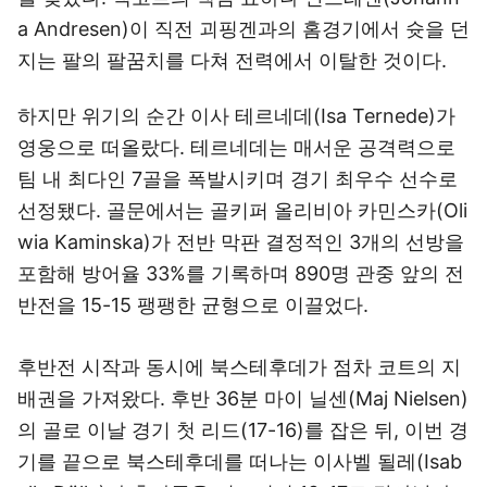
a Andresen)이 직전 괴핑겐과의 홈경기에서 슛을 던
지는 팔의 팔꿈치를 다쳐 전력에서 이탈한 것이다.
하지만 위기의 순간 이사 테르네데(Isa Ternede)가
영웅으로 떠올랐다. 테르네데는 매서운 공격력으로
팀 내 최다인 7골을 폭발시키며 경기 최우수 선수로
선정됐다. 골문에서는 골키퍼 올리비아 카민스카(Oli
wia Kaminska)가 전반 막판 결정적인 3개의 선방을
포함해 방어율 33%를 기록하며 890명 관중 앞의 전
반전을 15-15 팽팽한 균형으로 이끌었다.
후반전 시작과 동시에 북스테후데가 점차 코트의 지
배권을 가져왔다. 후반 36분 마이 닐센(Maj Nielsen)
의 골로 이날 경기 첫 리드(17-16)를 잡은 뒤, 이번 경
기를 끝으로 북스테후데를 떠나는 이사벨 될레(Isab