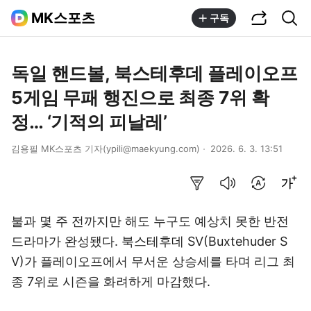
공유하기
통합검색
MK스포츠
구독
독일 핸드볼, 북스테후데 플레이오프
5게임 무패 행진으로 최종 7위 확
정… ‘기적의 피날레’
김용필 MK스포츠 기자(ypili@maekyung.com)
2026. 6. 3. 13:51
요약보기
음성으로 듣기
번역 설정
글씨크기 조절하기
불과 몇 주 전까지만 해도 누구도 예상치 못한 반전
드라마가 완성됐다. 북스테후데 SV(Buxtehuder S
V)가 플레이오프에서 무서운 상승세를 타며 리그 최
종 7위로 시즌을 화려하게 마감했다.