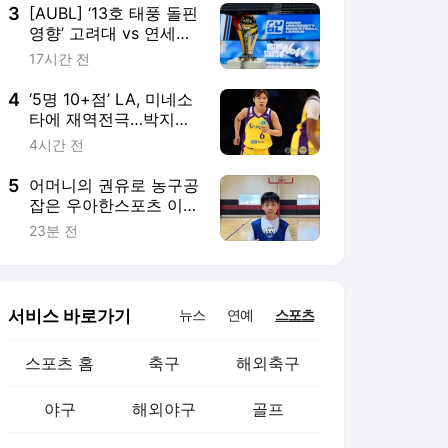
3
[AUBL] ‘13호 태풍 돌핀
영향’ 고려대 vs 연세대
7-8위 순위 결정전 취소
17시간 전
결정
4
‘5명 10+점’ LA, 미네소
타에 재역전극…박지현
은 5분간 무득점
4시간 전
5
어머니의 권유로 농구공
잡은 우아한스포츠 이준
우의 목표는 아버지와
23분 전
함께 성장하기!
서비스 바로가기
뉴스
연예
스포츠
스포츠 홈
축구
해외축구
야구
해외야구
골프