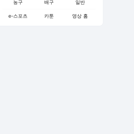
농구
배구
일반
e-스포츠
카툰
영상 홈