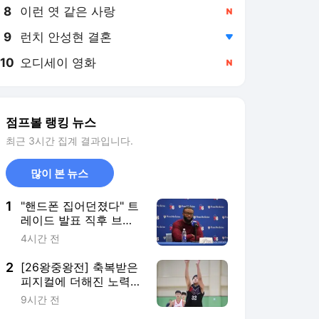
8
이런 엿 같은 사랑
,신규
9
런치 안성현 결혼
,하락
10
오디세이 영화
,신규
점프볼 랭킹 뉴스
최근 3시간 집계 결과입니다.
많이 본 뉴스
1
"핸드폰 집어던졌다" 트
레이드 발표 직후 브라
운의 솔직한 심정
4시간 전
2
[26왕중왕전] 축복받은
피지컬에 더해진 노력…
한국의 샤킬 오닐을 꿈
9시간 전
꾸는 고현곤의 성장기