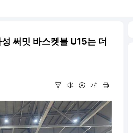
화성 써밋 바스켓볼 U15는 더
요약보기
음성으로 듣기
번역 설정
글씨크기 조절하기
인쇄하기