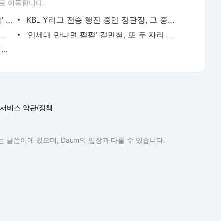
로 이동합니다.
[U18男아시아] ‘윤지원·윤지훈 43점 합작’ 대한민국, 대만에 힘겨운 여전승 거두며 2연승
KBL Y리그 전승 행진 중인 정관장, 그 중심에는 돌격대장 윤선우가 있다
연세대-건국대 5번의 날, 이주영-김태균 똑같은 3점슛 5방 31점 폭발
‘연세대 만나면 펄펄’ 길민철, 또 두 자리 득점에 더블더블까지
중국 브랜드 리닝과 손잡은 커리, 절친 버틀러 소개 덕분?···“이러한 이유로 트레이드 되지 않
서비스 약관/정책
 글쓴이에 있으며, Daum의 입장과 다를 수 있습니다.