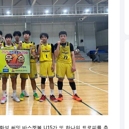
화성 써밋 바스켓볼 U15가 또 하나의 트로피를 추