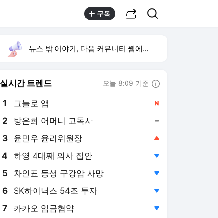
공유하기
검색
구독
뉴스 밖 이야기, 다음 커뮤니티 웹에서 보기
실시간 트렌드
오늘 8:09 기준
툴팁보기
1
그늘로 앱
,신규
2
방은희 어머니 고독사
,유지
3
윤민우 윤리위원장
,상승
4
하영 4대째 의사 집안
,하락
5
차인표 동생 구강암 사망
,하락
6
SK하이닉스 54조 투자
,하락
7
카카오 임금협약
,하락