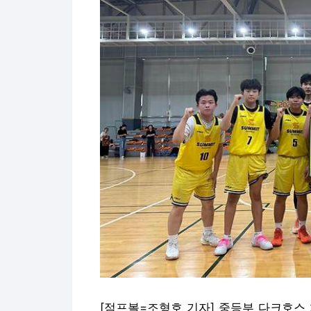
[점프볼=조형호 기자] 중등부 다크호스 