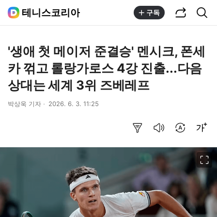
공유하기
통합검색
테니스코리아
구독
'생애 첫 메이저 준결승' 멘시크, 폰세
카 꺾고 롤랑가로스 4강 진출...다음
상대는 세계 3위 즈베레프
박상욱 기자
2026. 6. 3. 11:25
요약보기
음성으로 듣기
번역 설정
글씨크기 조절하기
이미지 크게 보기