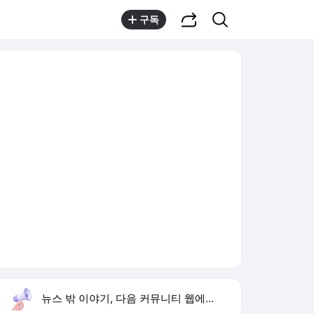
공유하기
검색
구독
뉴스 밖 이야기, 다음 커뮤니티 웹에서 보기
실시간 트렌드
오늘 5:49 기준
툴팁보기
1
반민정 9월 결혼
,상승
2
양정원 사건 수사 무마
,하락
3
폭염 온열질환 속출
,신규
4
입추
,상승
5
LAFC 승부차기
,하락
6
전남광주 부시장 지명
,신규
7
홈마
,신규