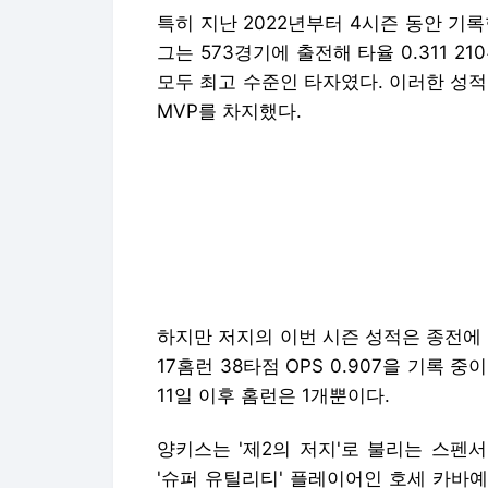
특히 지난 2022년부터 4시즌 동안 기
그는 573경기에 출전해 타율 0.311 21
모두 최고 수준인 타자였다. 이러한 성
MVP를 차지했다.
하지만 저지의 이번 시즌 성적은 종전에 비
17홈런 38타점 OPS 0.907을 기록 중
11일 이후 홈런은 1개뿐이다.
양키스는 '제2의 저지'로 불리는 스펜
'슈퍼 유틸리티' 플레이어인 호세 카바
시한 때 탬파베이 레이스에서 건너왔으며
전한다.
사진=게티이미지코리아
Copyright © 스포탈코리아. 무단전재 