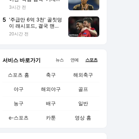
농구
배구
일반
e-스포츠
카툰
영상 홈