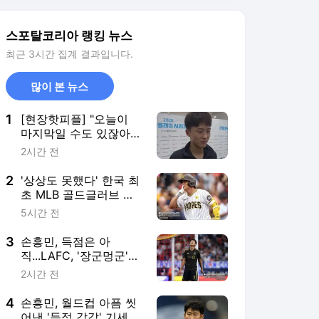
는지 모르겠다' 혹평
3
손흥민, 득점은 아
직...LAFC, '장군멍군'
주고받으며 과달라하라
2시간 전
와 1-1 팽팽 접전 (전반
전 종료)
4
손흥민, 월드컵 아픔 씻
어낸 '득점 감각' 기세
잇나...SON, '멕시코 명
3시간 전
가' 과달라하라와의 리
그스컵서 선발 출격 [리
5
'주급만 6억 3천' 골칫덩
그스컵 라인업]
이 래시포드, 결국 맨유
로 돌아온다…'옛 동료→
20시간 전
현 감독' 캐릭, 마지막
기회 줄까
서비스 바로가기
뉴스
연예
스포츠
스포츠 홈
축구
해외축구
야구
해외야구
골프