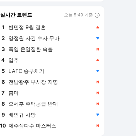
8
오세훈 주택공급 반대
,신규
9
배인규 사망
,하락
10
제주삼다수 마스터스
,신규
스포탈코리아 랭킹 뉴스
최근 3시간 집계 결과입니다.
많이 본 뉴스
1
[현장핫피플] "오늘이
마지막일 수도 있잖아
요" 이승우, 기성용과 재
2시간 전
회에 먹먹…"계속 슬펐
다"
2
'상상도 못했다' 한국 최
초 MLB 골드글러브 김
하성의 추락…285억 받
5시간 전
고 주전 뺏겨→美 '왜 쓰