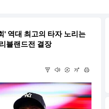
3회' 역대 최고의 타자 노리는
클리블랜드전 결장
요약보기
음성으로 듣기
번역 설정
글씨크기 조절하기
인쇄하기