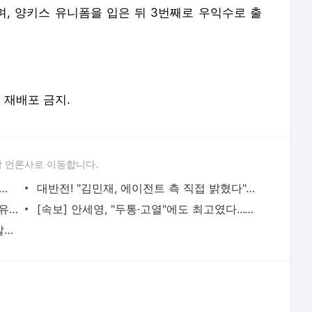
 언론사로 이동합니다.
아? ‘자기관리 끝판왕’ 전지현, 11자 복근 화제
대반전! "김민재, 에이전트 측 직접 밝혔다"...깜짝 복귀 추진설에 "어떠한 협상도 진행되지 않아,
황금 골반에 완벽 복근까지...'시선 강탈' 유나, 과감한 스타일링
[속보] 안세영, "두통·고열"에도 최고였다...16-19 절체절명 위기서 폭풍 5연속 득점→21-19 대역전,
'꾸미지 않아도 빛나는 비주얼' 이유비, 발리에서 청순 매력 '물씬'
서비스 약관/정책
 글쓴이에 있으며, Daum의 입장과 다를 수 있습니다.