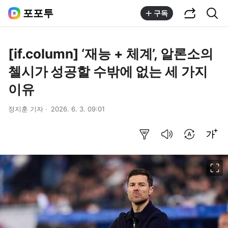
공유하기
통합검색
포포투
구독
[if.column] ‘재능 + 체계’, 알론소의
첼시가 성공할 수밖에 없는 세 가지
이유
정지훈 기자
2026. 6. 3. 09:01
요약보기
음성으로 듣기
번역 설정
글씨크기 조절하기
이미지 크게 보기