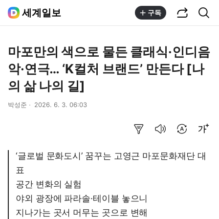
공유하기
통합검색
세계일보
구독
마포만의 색으로 물든 클래식·인디음
악·연극… ‘K컬처 브랜드’ 만든다 [나
의 삶 나의 길]
박성준
2026. 6. 3. 06:03
요약보기
음성으로 듣기
번역 설정
글씨크기 조절하기
‘글로벌 문화도시’ 꿈꾸는 고영근 마포문화재단 대
표
공간 변화의 실험
야외 광장에 파라솔·테이블 놓으니
지나가는 곳서 머무는 곳으로 변해