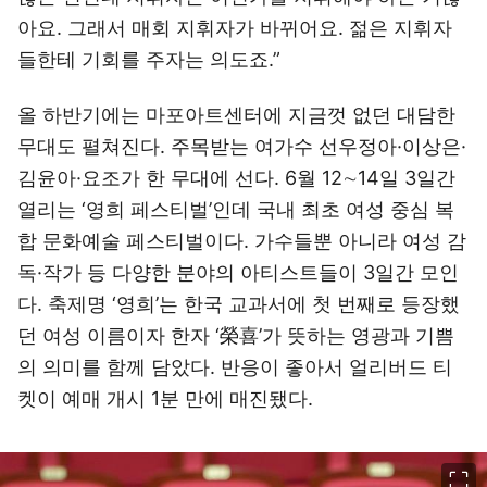
아요. 그래서 매회 지휘자가 바뀌어요. 젊은 지휘자
들한테 기회를 주자는 의도죠.”
올 하반기에는 마포아트센터에 지금껏 없던 대담한
무대도 펼쳐진다. 주목받는 여가수 선우정아·이상은·
김윤아·요조가 한 무대에 선다. 6월 12∼14일 3일간
열리는 ‘영희 페스티벌’인데 국내 최초 여성 중심 복
합 문화예술 페스티벌이다. 가수들뿐 아니라 여성 감
독·작가 등 다양한 분야의 아티스트들이 3일간 모인
다. 축제명 ‘영희’는 한국 교과서에 첫 번째로 등장했
던 여성 이름이자 한자 ‘榮喜’가 뜻하는 영광과 기쁨
의 의미를 함께 담았다. 반응이 좋아서 얼리버드 티
켓이 예매 개시 1분 만에 매진됐다.
이미지 크게 보기