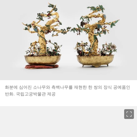
화분에 심어진 소나무와 측백나무를 재현한 한 쌍의 장식 공예품인
반화. 국립고궁박물관 제공
이미지 크게 보기