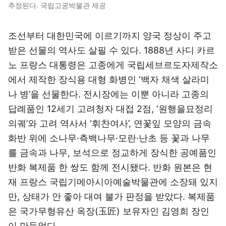
추정된다. 국립고궁박물관 제공
조선부터 대한민국에 이르기까지 양국 정상이 주고
받은 선물의 역사도 살필 수 있다. 1888년 사디 카르
노 프랑스 대통령은 고종에게 국립세브르도자제작소
에서 제작한 장식용 대형 화병인 ‘백자 채색 살라미
나 병’을 선물한다. 전시장에는 이뿐 아니라 고종의
답례품인 12세기 고려청자 대접 2점, ‘원행을묘정리
의궤’와 고려 역사서 ‘휘찬여사’, 연꽃잎 모양의 금속
화반 위에 소나무·측백나무·모란·난초 등 꽃과 나무
를 금속과 나무, 보석으로 정교하게 장식한 공예품인
반화 복제품 한 쌍도 함께 전시됐다. 반화 원본은 현
재 프랑스 국립기메아시아예술박물관에 소장돼 있지
만, 상태가 안 좋아 대여 불가 판정을 받았다. 복제품
은 국가무형유산 옥장(玉匠) 보유자인 김영희 장인
이 만들었다.