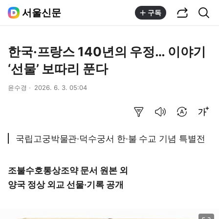
공유하기
통합검색
서울신문
구독
한국·프랑스 140년의 우정… 이야기
‘선물’ 보따리 푼다
윤수경
2026. 6. 3. 05:04
요약보기
음성으로 듣기
번역 설정
글씨크기 조절하기
국립고궁박물관·덕수궁서 한·불 수교 기념 특별전
조불수호통상조약 문서 원본 외
양국 정상 외교 선물·기록 공개
이미지 크게 보기