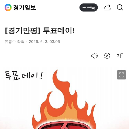
공유하기
통합검색
경기일보
구독
[경기만평] 투표데이!
유동수 화백
2026. 6. 3. 03:06
음성으로 듣기
번역 설정
글씨크기 조절하기
이미지 크게 보기