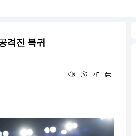
 공격진 복귀
음성으로 듣기
번역 설정
글씨크기 조절하기
인쇄하기