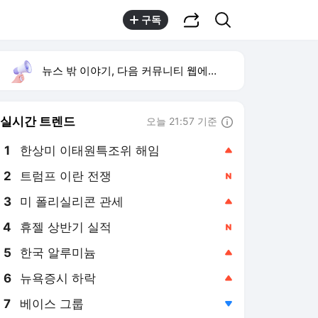
공유하기
검색
구독
뉴스 밖 이야기, 다음 커뮤니티 웹에서 보기
실시간 트렌드
오늘 21:57 기준
툴팁보기
1
한상미 이태원특조위 해임
,상승
2
트럼프 이란 전쟁
,신규
3
미 폴리실리콘 관세
,상승
4
휴젤 상반기 실적
,신규
5
한국 알루미늄
,상승
6
뉴욕증시 하락
,상승
7
베이스 그룹
,하락