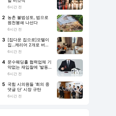
일 비소식
6시간 전
2
농촌 불법성토, 법으로
원천봉쇄 나선다
6시간 전
3
[집다운 집으로]모텔이
집…캐리어 2개로 버티
는 힘겨운 나날
6시간 전
4
문수웨딩홀 협력업체 기
약없는 재입찰에 ‘발동
동’
6시간 전
5
국힘 시의원들 ‘회의 중
댓글 단’ 시장 규탄
6시간 전