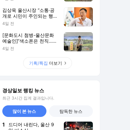
김상욱 울산시장 “소통·공
개로 시민이 주인되는 행
정”
4일 전
[문화도시 첨병-울산문화
예술인]“색소폰은 천직…건
강 허락하는 날까지 연주”
4일 전
기획/특집
더보기
경상일보 랭킹 뉴스
최근 3시간 집계 결과입니다.
많이 본 뉴스
탐독한 뉴스
1
드디어 내린다, 울산 9