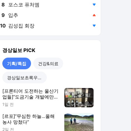
8
포스코 퓨처엠
,하락
9
입추
,상승
10
김성집 회장
,하락
경상일보
PICK
기획/특집
건강&의료
경상일보초록우산 캠페인
[프론티어 도전하는 울산기
업들]“도금기술 개발에만
10년…전세계 제조현장에
1일 전
전파할 것”
[르포]“무심한 하늘…올해
농사 망쳤다”
2일 전