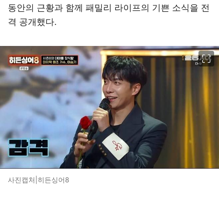
동안의 근황과 함께 패밀리 라이프의 기쁜 소식을 전
격 공개했다.
이미지 크게 보기
사진캡처|히든싱어8