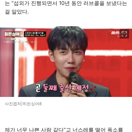
는 “섭외가 진행되면서 10년 동안 러브콜을 보냈다는
걸 알았다.
이미지 크게 보기
사진캡처|히든싱어8
제가 너무 나쁜 사람 같다”고 너스레를 떨어 폭소를