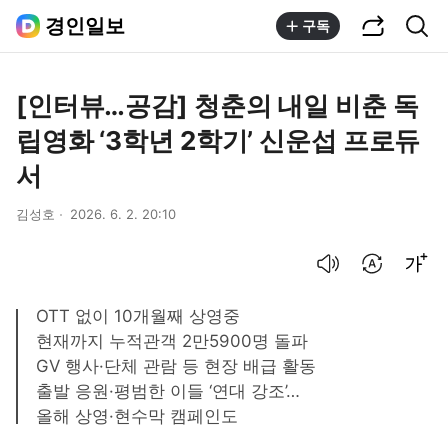
공유하기
통합검색
경인일보
구독
[인터뷰…공감] 청춘의 내일 비춘 독
립영화 ‘3학년 2학기’ 신운섭 프로듀
서
김성호
2026. 6. 2. 20:10
음성으로 듣기
번역 설정
글씨크기 조절하기
OTT 없이 10개월째 상영중
현재까지 누적관객 2만5900명 돌파
GV 행사·단체 관람 등 현장 배급 활동
출발 응원·평범한 이들 ‘연대 강조’…
올해 상영·현수막 캠페인도