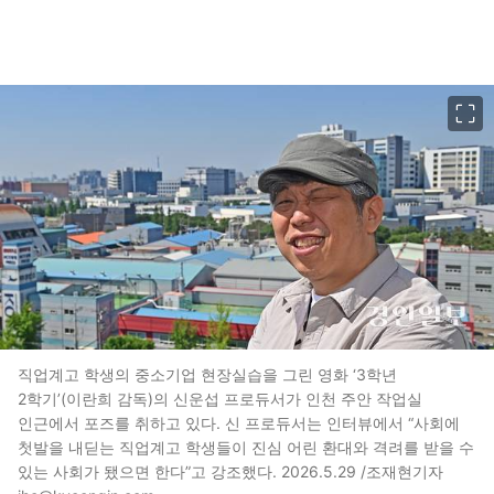
이미지 크게 보기
직업계고 학생의 중소기업 현장실습을 그린 영화 ‘3학년
2학기’(이란희 감독)의 신운섭 프로듀서가 인천 주안 작업실
인근에서 포즈를 취하고 있다. 신 프로듀서는 인터뷰에서 “사회에
첫발을 내딛는 직업계고 학생들이 진심 어린 환대와 격려를 받을 수
있는 사회가 됐으면 한다”고 강조했다. 2026.5.29 /조재현기자