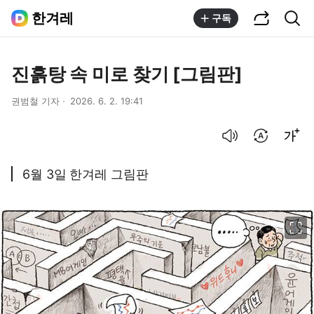
공유하기
통합검색
한겨레
구독
진흙탕 속 미로 찾기 [그림판]
권범철 기자
2026. 6. 2. 19:41
음성으로 듣기
번역 설정
글씨크기 조절하기
6월 3일 한겨레 그림판
이미지 크게 보기