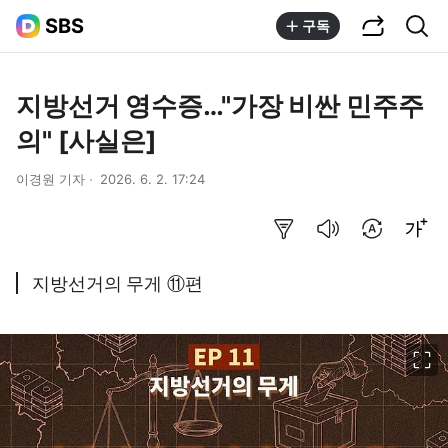
공유하기
통합검색
SBS
구독
지방선거 영수증…"가장 비싼 민주주
의" [사실은]
이경원 기자
2026. 6. 2. 17:24
요약보기
음성으로 듣기
번역 설정
글씨크기 조절하기
지방선거의 무게 ⑪편
이미지 크게 보기