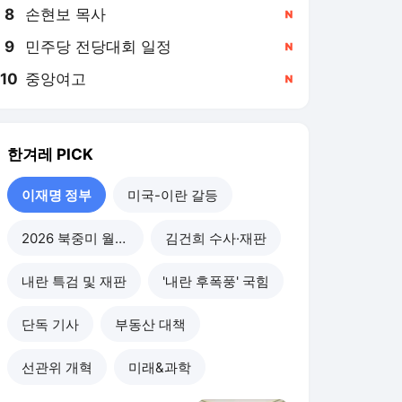
8
손현보 목사
,신규
9
민주당 전당대회 일정
,신규
10
중앙여고
,신규
한겨레
PICK
이재명 정부
미국-이란 갈등
2026 북중미 월드컵
김건희 수사·재판
내란 특검 및 재판
'내란 후폭풍' 국힘
단독 기사
부동산 대책
선관위 개혁
미래&과학