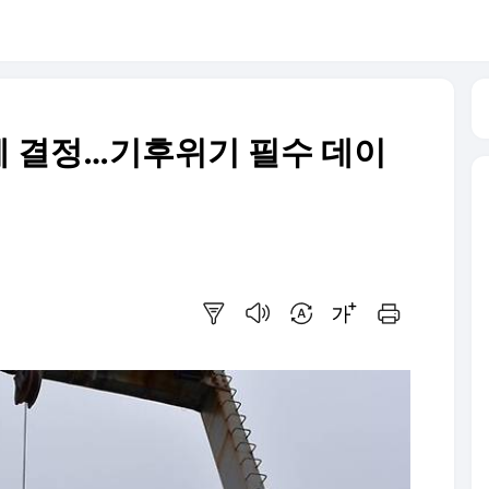
해체 결정…기후위기 필수 데이
요약보기
음성으로 듣기
번역 설정
글씨크기 조절하기
인쇄하기