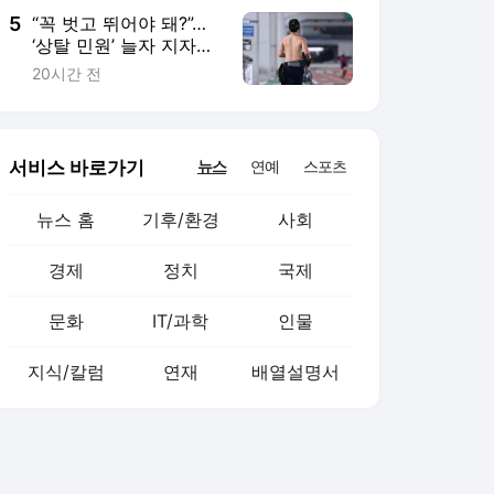
5
“꼭 벗고 뛰어야 돼?”…
‘상탈 민원’ 늘자 지자체
자제령까지
20시간 전
서비스 바로가기
뉴스
연예
스포츠
뉴스 홈
기후/환경
사회
경제
정치
국제
문화
IT/과학
인물
지식/칼럼
연재
배열설명서