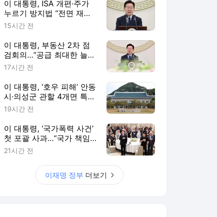
이 대통령, ISA 개편·주가
누르기 방지법 “전면 재검
토“ 지시
15시간 전
이 대통령, 부동산 2차 점
검회의…“공급 최대한 늘리
고 시기도 앞당겨라”
17시간 전
이 대통령, ‘호우 피해’ 안동
시·의성군 관할 4개면 특별
재난지역 선포
19시간 전
이 대통령, ‘국가폭력 사건’
첫 포괄 사과…“국가 책임
에 유효기간 없다”
21시간 전
이재명 정부
더보기