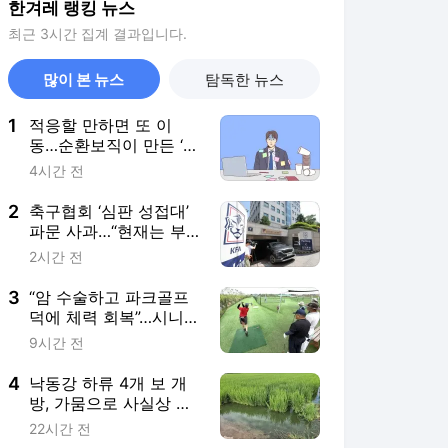
한겨레 랭킹 뉴스
최근 3시간 집계 결과입니다.
많이 본 뉴스
탐독한 뉴스
1
적응할 만하면 또 이
동…순환보직이 만든 ‘번
아웃’ [.txt]
4시간 전
2
축구협회 ‘심판 성접대’
파문 사과…“현재는 부
적절 행위 없다”
2시간 전
3
“암 수술하고 파크골프
덕에 체력 회복”…시니어
전신 운동으로 각광
9시간 전
4
낙동강 하류 4개 보 개
방, 가뭄으로 사실상 실
패
22시간 전