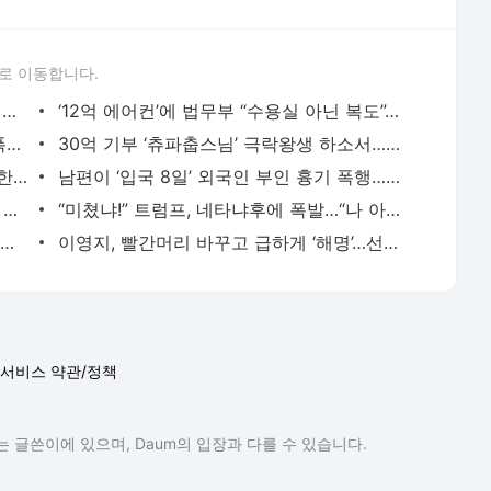
로 이동합니다.
이 대통령 “빚 못 갚으면 면책이 상식…개인 부채로 죽는 일 없어야”
‘12억 에어컨’에 법무부 “수용실 아닌 복도”…윤석열도 선풍기뿐
한화에어로 ‘법 위반 486건’ 걸리고도…폭발 3번째, 원인도 모른다
30억 기부 ‘츄파춥스님’ 극락왕생 하소서…‘보리’ 곁으로
삼성전자 시총, 메타 제치고 세계 10위…한국 증시 인도 넘어 세계 6위
남편이 ‘입국 8일’ 외국인 부인 흉기 폭행…‘이러다 죽겠다’ 엄벌 청원
이승환 “구미 세금으로 12% 배상금 지연 이자…내가 다 아깝다”
“미쳤냐!” 트럼프, 네타냐후에 폭발…“나 아니었으면 감옥 갔어”
젠슨 황, 유재석 ‘유퀴즈’ 나온다…최태원·구광모와 ‘삼겹살 회동’ 어디서?
이영지, 빨간머리 바꾸고 급하게 ‘해명’…선거 때 V자도 못하는 ‘연예인 색깔론’
서비스 약관/정책
 글쓴이에 있으며, Daum의 입장과 다를 수 있습니다.