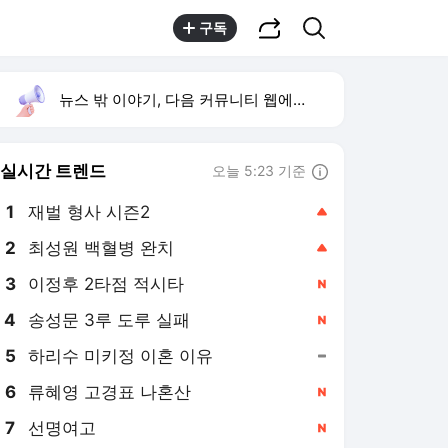
공유하기
검색
구독
뉴스 밖 이야기, 다음 커뮤니티 웹에서 보기
실시간 트렌드
오늘 5:23 기준
툴팁보기
1
재벌 형사 시즌2
,상승
2
최성원 백혈병 완치
,상승
3
이정후 2타점 적시타
,신규
4
송성문 3루 도루 실패
,신규
5
하리수 미키정 이혼 이유
,유지
6
류혜영 고경표 나혼산
,신규
7
선명여고
,신규